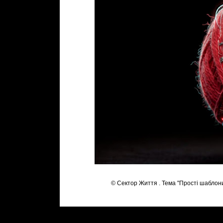
© Сектор Життя . Тема "Прості шаблон