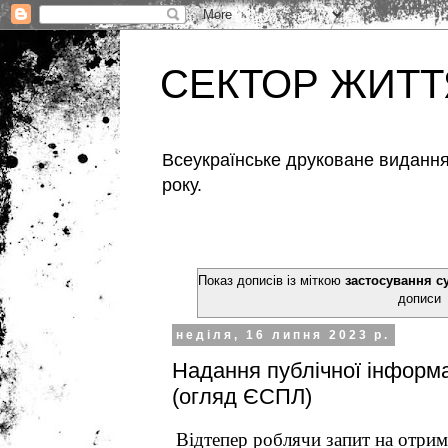
СЕКТОР ЖИТТ
Всеукраїнське друковане видання,
року.
Показ дописів із міткою
застосування с
дописи
неділя, 16 липня 2023 р.
Надання публічної інформа
(огляд ЄСПЛ)
Відтепер роблячи запит на отрим