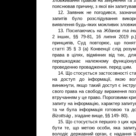
зловживання правом на звернення та з
пояснював причину, з якої він запитув
12. Заявник не погодився, зазнач
запитів було розслідування викор
виявлення будь-яких можливих зловж
13. Посилаючись на
Жданов та інш
2 інших, §§ 79-81, 16 липня 2019 р.
принципів, Суд повторює, що понят
статті 35 § 3 (a) Конвенції слід розу
права в цілях, відмінних від тих, дл
перешкоджає належному функціон
проведенню провадження. перед цим
14. Що стосується застосовності ста
на доступ до інформації, якою во
виникнути, якщо такий доступ є інстр
свого права на свободу вираження погл
втручанням у це право. Пороговими крит
запиту на інформацію, характер запиту
та чи була інформація готовою та д
Bizottság
, згадане вище, §§ 149- 80).
15. Що стосується першого з цих кр
бути те, що метою особи, яка запиту
володіє державний орган, є надання ї