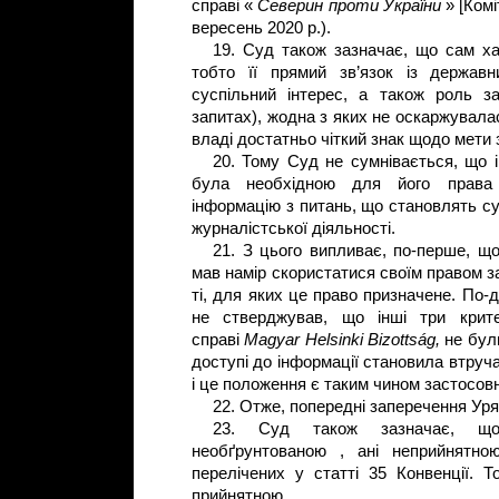
справі «
Северин проти України
» [Ком
вересень 2020 р.).
19. Суд також зазначає, що сам ха
тобто її прямий зв’язок із державн
суспільний інтерес, а також роль за
запитах), жодна з яких не оскаржувала
владі достатньо чіткий знак щодо мети 
20. Тому Суд не сумнівається, що 
була необхідною для його права
інформацію з питань, що становлять су
журналістської діяльності.
21. З цього випливає, по-перше, щ
мав намір скористатися своїм правом з
ті, для яких це право призначене. По-
не стверджував, що інші три крите
справі
Magyar Helsinki Bizottság,
не бул
доступі до інформації становила втруча
і це положення є таким чином застосо
22. Отже, попередні заперечення Ур
23. Суд також зазначає, 
необґрунтованою , ані неприйнятно
перелічених у статті 35 Конвенції. 
прийнятною.