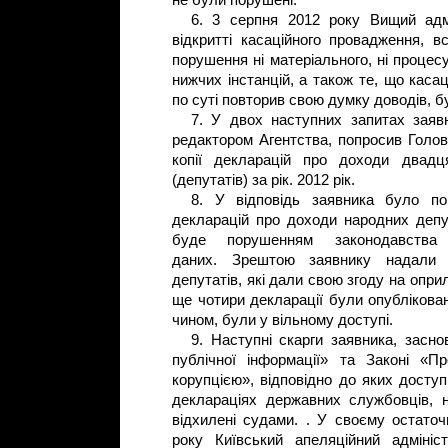
не були порушені.
6. 3 серпня 2012 року Вищий адм
відкритті касаційного провадження, в
порушення ні матеріального, ні проце
нижчих інстанцій, а також те, що касац
по суті повторив свою думку доводів,
7. У двох наступних запитах заяв
редактором Агентства, попросив Голо
копії декларацій про доходи двадц
(депутатів) за рік. 2012 рік.
8. У відповідь заявника було п
декларацій про доходи народних депут
буде порушенням законодавства
даних. Зрештою заявнику надали 
депутатів, які дали свою згоду на опри
ще чотири декларації були опублікован
чином, були у вільному доступі.
9. Наступні скарги заявника, засн
публічної інформації» та Законі «П
корупцією», відповідно до яких доступ
деклараціях державних службовців,
відхилені судами. . У своєму остаточ
року Київський апеляційний адміні