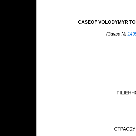
CASEOF VOLODYMYR TOR
(Заява №
149
РІШЕНН
СТРАСБУ