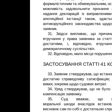
формалістичним та обмежувальним, оск
можливість задовольнити прохання 
надання декларацій із виправленим
апеляційної інстанції також, здаєт
антикорупційного законодавства щодо
заявник.
31. Звідси випливає, що причин
втручання у права заявника за стат
достатніми, і, відповідно, втруч
демократичному суспільстві».
32. Відповідно, мало місце порушенн
ЗАСТОСУВАННЯ СТАТТІ 41 К
33. Заявник стверджував, що встан
достатню справедливу сатисфакцію;
вимог, зокрема щодо судових витрат.
34. Уряд стверджував, що не було
компенсацію заявнику.
35. Суд вважає, що зая
моральної шкоди внаслідок встано
висновок сам по собі є достатньою с