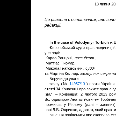
13 липня 20
Це рішення є остаточним, але воно
редакції.
In the case of Volodymyr Torbich v. 
Європейський суд з прав людини (п’ят
у складі:
Карло Ранцоні
, президент
,
Маттіас Гійомар,
Микола Гнатовський
, судді
,
та Мартіна Келлер,
заступник секретар
Беручи до уваги:
заяву (№
14957/13
) проти України
статті 34 Конвенції про захист прав л
(далі – Конвенція) 2 лютого 2013 ро
Володимиром Анатолійовичем Торбічем,
проживає у Рівному (далі – заявник)
пані Л.В. Опришко, адвокат, який практ
рішення повідомити про скаргу за ст