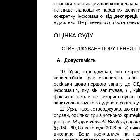
оскільки заявник вимагав копії деклара
не лише відповідних народних депутат
конкретну інформацію від декларації
відхилено. Це рішення було остаточним
ОЦІНКА СУДУ
СТВЕРДЖУВАНЕ ПОРУШЕННЯ СТА
A.
Допустимість
10. Уряд стверджував, що скарги
конвенційних прав становлять злов
оскільки щодо першого запиту до О
інформація, яку він запитував,
і
, кр
фактично ніколи не використовував о
запитував її з метою судового розгляд
11. Уряд також стверджував, що стат
справи, оскільки три з чотирьох критер
у справі
Magyar Helsinki Bizottság пр
§§ 158 -80, 8 листопада 2016 року) вик
виконано. Вони посилалися на на