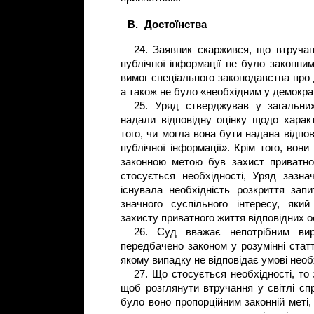
B.
Достоїнства
24. Заявник скаржився, що втруча
публічної інформації не було законни
вимог спеціального законодавства про 
а також не було «необхідним у демокра
25. Уряд стверджував у загальни
надали відповідну оцінку щодо характ
того, чи могла вона бути надана відпо
публічної інформації». Крім того, вон
законною метою був захист приватног
стосується необхідності, Уряд зазна
існувала необхідність розкриття запи
значного суспільного інтересу, яки
захисту приватного життя відповідних 
26. Суд вважає непотрібним вир
передбачено законом у розумінні статт
якому випадку не відповідає умові необ
27. Що стосується необхідності, то
щоб розглянути втручання у світлі сп
було воно пропорційним законній меті,