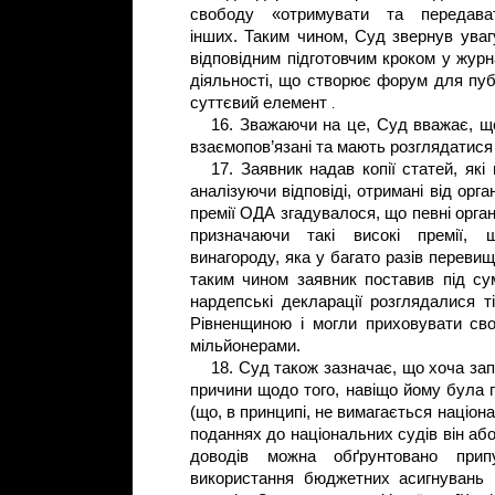
свободу «отримувати та передава
інших. Таким чином, Суд звернув увагу
відповідним підготовчим кроком у журна
діяльності, що створює форум для публ
суттєвий елемент
.
16. Зважаючи на це, Суд вважає, щ
взаємопов’язані та мають розглядатис
17. Заявник надав копії статей, які 
аналізуючи відповіді, отримані від орга
премії ОДА згадувалося, що певні орг
призначаючи такі високі премії, 
винагороду, яка у багато разів перевищ
таким чином заявник поставив під сум
нардепські декларації розглядалися ті
Рівненщиною і могли приховувати сво
мільйонерами.
18. Суд також зазначає, що хоча зап
причини щодо того, навіщо йому була 
(що, в принципі, не вимагається націон
поданнях до національних судів він аб
доводів можна обґрунтовано прип
використання бюджетних асигнувань 