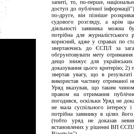
запиті, то, по-перше, національ
доступ до публічної інформації")
по-друге, він пізніше розкрив
судового розгляду, а крім ць
діяльності заявника можна б
потрібна для журналістського р
корисний, адже у справах по ста
звертаючись до ЄСПЛ за зага
обгрунтовувати мету отримання 
дещо знижує для українських
доказування цього критерію; 2) 
звертав увагу, що в результаті
використав частину отриманої н
Уряд вказував, що таким чином
правом на отримання публічн
погодився, оскільки Уряд не док
не мала суспільного інтересу і
потрібна заявнику в цілях його 
(тобто уряд не доказав невик
встановлених у рішенні ВП ЄСПЛ 
Bizottság")