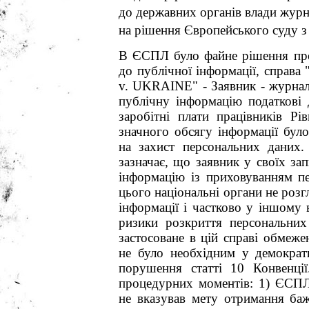
до державних органів влади журн
на рішення Європейського суду з
В ЄСПЛ було файне рішення пр
до публічної інформації, сп
v. UKRAINE" - Заявник - журналі
публічну інформацію податкові д
заробітні плати працівників Рі
значного обсягу інформації бул
на захист персональних даних
зазначає, що заявник у своїх за
інформацію із приховуванням пе
цього національні органи не роз
інформації і частково у іншому 
ризики розкриття персональни
застосоване в цій справі обмеже
не було необхідним у демократи
порушення статті 10 Конвенції
процедурних моментів: 1) ЄСПЛ
не вказував мету отримання баж