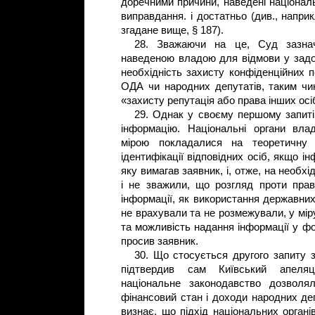
доречними причини, наведені націонал
виправдання. і достатньо (див., напри
згадане вище, § 187).
28. Зважаючи на це, Суд зазна
наведеною владою для відмови у задов
необхідність захисту конфіденційних 
ОДА чи народних депутатів, таким чин
«захисту репутація або права інших ос
29. Однак у своєму першому запиті
інформацію. Національні органи вл
мірою покладалися на теоретичну 
ідентифікації відповідних осіб, якщо 
яку вимагав заявник, і, отже, на необхі
і не зважили, що розгляд проти права
інформації, як використання державни
не врахували та не розмежували, у міру
та можливість надання інформації у фор
просив заявник.
30. Що стосується другого запиту 
підтвердив сам Київський апеляці
національне законодавство дозволя
фінансовий стан і доходи народних де
визнає, що підхід національних органі