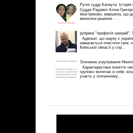
Ручні судді Багмута. Історія
Суддя Радзівіл Аліна Григор
безстроково, вирішила, що 
виносячи рішення - ...
рубрика "професія шахрай":
Адвокат, що ошуку є українці
намагається очистити своє «
Київської області у спр...
Злочинне угрупування Нікоп
Характеристика поняття «вч
групою» включає в себе: кіль
участь у злочинному...