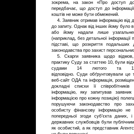
зокрема, на закон «Про доступ до 
передбачає, що доступ до інформаці
коштів не може бути обмежений.
4. Заявник отримав інформацію від д
до запиту. Однак від інших йому було в
або йому надали лише узагальне
(наприклад, без детальної інформації п
підставі, що розкриття подальших
законодавства про захист персональн
5. Скарги заявника щодо відмов
практику Суду за статтею 10, були від
судами 14 лютого та 1
відповідно. Суди обґрунтовували це т
веб-сайт ОДА та інформація, розміще
докладні списки її співробітників
інформацію, яку запитував заяв
інформацією про кожну позицію) полегш
порушуючи законодавство про захи
особисту фінансову інформацію не
попередньої згоди суб’єкта даних, 
державних службовців були публічними;
як особистий, а як представник Агентс