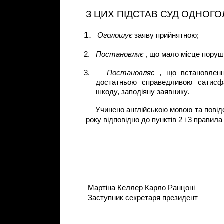
З ЦИХ ПІДСТАВ СУД ОДНОГ
1.
Оголошує
заяву прийнятною;
2.
Постановляє
, що мало місце поруше
3.
Постановляє
, що встановлен
достатньою справедливою сатисф
шкоду, заподіяну заявнику.
Учинено англійською мовою та пові
року відповідно до пунктів 2 і 3 прави
Мартіна Келлер
Карло Ранцоні
Заступник секретаря
президент