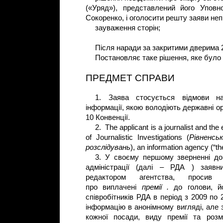
(«Уряд»), представлений його Упов
Сокоренко, і оголосити решту заяви не
зауваження сторін;
Після наради за закритими дверима 2
Постановляє таке рішення, яке було 
ПРЕДМЕТ СПРАВИ
1. Заява стосується відмови н
інформації, якою володіють державні ор
10 Конвенції.
2. The applicant is a journalist and the
of Journalistic Investigations (
Рівненсь
розслідувань
), an information agency (“t
3. У своєму першому зверненні до
адміністрації (далі – РДА ) заявн
редактором агентства, просив
про виплачені
премії .
до голови, й
співробітників РДА в період з 2009 по
інформацію в анонімному вигляді, але
кожної посади, виду премії та розм