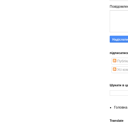
Повідомле
підписатис
Публік
Усі ко
Шукати в ц
Головна 
Translate