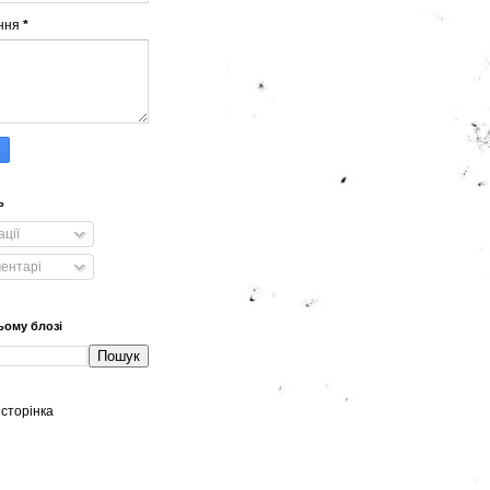
ння
*
ь
ації
ментарі
ьому блозі
сторінка