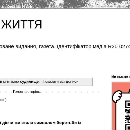
 ЖИТТЯ
оване видання, газета. Ідентифікатор медіа R30-0274
Ми стаємо 
в із міткою
судилище
.
Показати всі дописи
Головна сторінка
tom)
ї дівчинки стала символом боротьби із