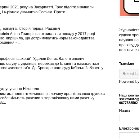
ерпні 2021 року на Закарпатті. Троє підлітків вчинили
 14-річною дівчинкою Софією. Проте ...
і Багмута. Історія перша. Радзівіл
Журналістс
зівіл Аліна Григорівна отримавши посаду у 2017 році
судова хрон
во, вирішила, що дотримуватись норм законодавства
науково-на
ішення - ...
правосуддя
політичне 
професія шахрай": Удалов Денис Валентинович
що ошуку є українців, переїхав до Іспанії та намагається
Translate
своє «чесне» ім’я. До Броварського суду Київської області у
Powered b
угрупування Нікополя
истика поняття «вчинення злочину організованою групою»
Наші конта
себе: кількість учасників, зорганізовану ними участь у
ssektorlife
у...
0677588502
Назва
Електронн