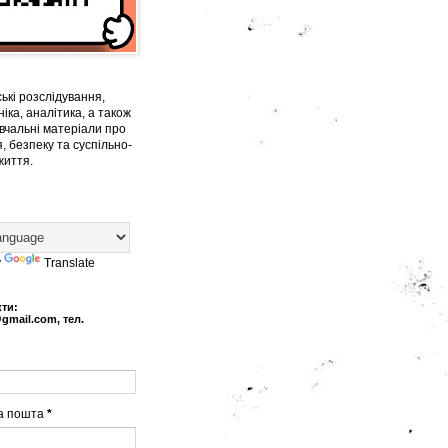
ькі розслідування,
іка, аналітика, а також
вчальні матеріали про
, безпеку та суспільно-
життя.
y
Translate
кти:
@gmail.com, тел.
а пошта
*