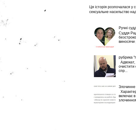
Ця історія розпочалася у с
сексуальне насильство над
Ручні судд
Суддя Рад
безстроко
виносячи р
рубрика "
Адвокат, 
очистити 
спр...
Злочинне 
Характер
включає в 
злочинном