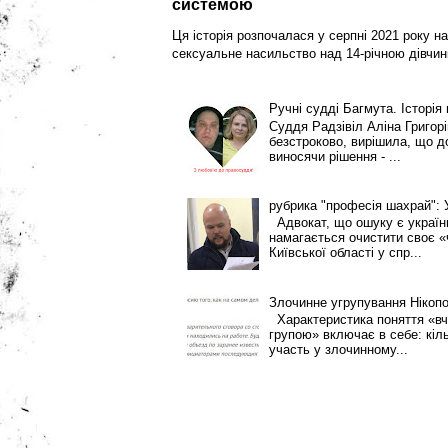
системою
Ця історія розпочалася у серпні 2021 року на
сексуальне насильство над 14-річною дівчин
Ручні судді Багмута. Історія
Суддя Радзівіл Аліна Григор
безстроково, вирішила, що 
виносячи рішення - ...
рубрика "професія шахрай":
Адвокат, що ошуку є українці
намагається очистити своє «
Київської області у спр...
Злочинне угрупування Нікоп
Характеристика поняття «вч
групою» включає в себе: кіль
участь у злочинному...