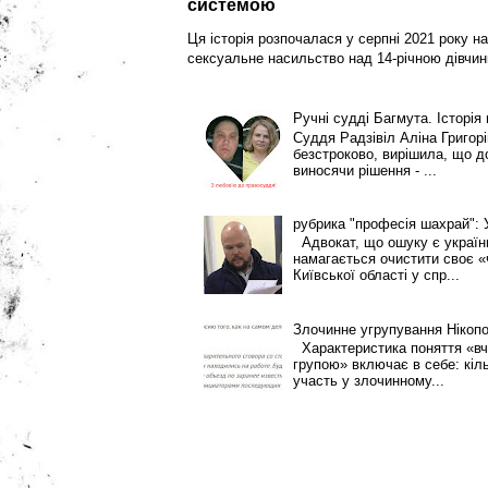
системою
Ця історія розпочалася у серпні 2021 року на
сексуальне насильство над 14-річною дівчин
Ручні судді Багмута. Історія
Суддя Радзівіл Аліна Григор
безстроково, вирішила, що 
виносячи рішення - ...
рубрика "професія шахрай":
Адвокат, що ошуку є українці
намагається очистити своє «
Київської області у спр...
Злочинне угрупування Нікоп
Характеристика поняття «вч
групою» включає в себе: кіль
участь у злочинному...