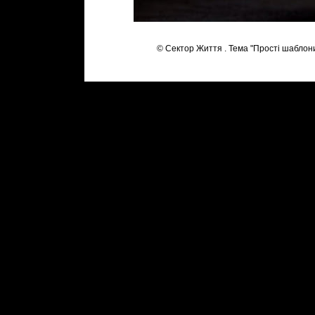
© Сектор Життя . Тема "Прості шаблон