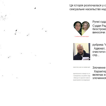
Ця історія розпочалася у с
сексуальне насильство над
Ручні судд
Суддя Рад
безстроко
виносячи р
рубрика "
Адвокат, 
очистити 
спр...
Злочинне 
Характер
включає в 
злочинном