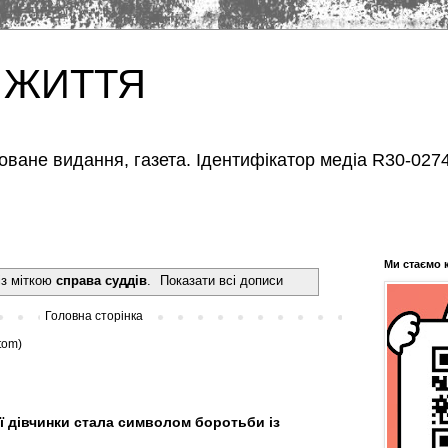
 ЖИТТЯ
оване видання, газета. Ідентифікатор медіа R30-0274
Ми стаємо 
із міткою
справа суддів
.
Показати всі дописи
Головна сторінка
tom)
ї дівчинки стала символом боротьби із