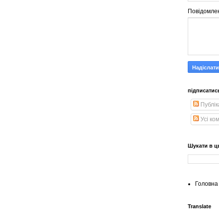
Повідомле
підписатис
Публік
Усі ко
Шукати в ц
Головна 
Translate