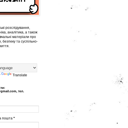
ькі розслідування,
іка, аналітика, а також
вчальні матеріали про
, безпеку та суспільно-
життя.
y
Translate
кти:
@gmail.com, тел.
а пошта
*