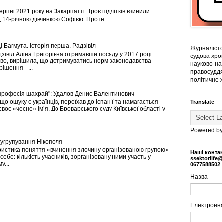
ерпні 2021 року на Закарпатті. Троє підлітків вчинили
 14-річною дівчинкою Софією. Проте ...
і Багмута. Історія перша. Радзівіл
Журналістс
зівіл Аліна Григорівна отримавши посаду у 2017 році
судова хрон
во, вирішила, що дотримуватись норм законодавства
науково-на
ішення - ...
правосуддя
політичне 
професія шахрай": Удалов Денис Валентинович
що ошуку є українців, переїхав до Іспанії та намагається
Translate
своє «чесне» ім’я. До Броварського суду Київської області у
Powered b
угрупування Нікополя
истика поняття «вчинення злочину організованою групою»
Наші конта
себе: кількість учасників, зорганізовану ними участь у
ssektorlife
у...
0677588502
Назва
Електронн