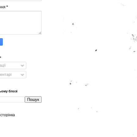
ння
*
ь
ації
ментарі
ьому блозі
сторінка