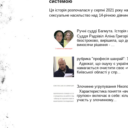
системою
Ця історія розпочалася у серпні 2021 року на
сексуальне насильство над 14-річною дівчин
Ручні судді Багмута. Історія
Суддя Радзівіл Аліна Григор
безстроково, вирішила, що 
виносячи рішення - ...
рубрика "професія шахрай":
Адвокат, що ошуку є українці
намагається очистити своє «
Київської області у спр...
Злочинне угрупування Нікоп
Характеристика поняття «вч
групою» включає в себе: кіль
участь у злочинному...