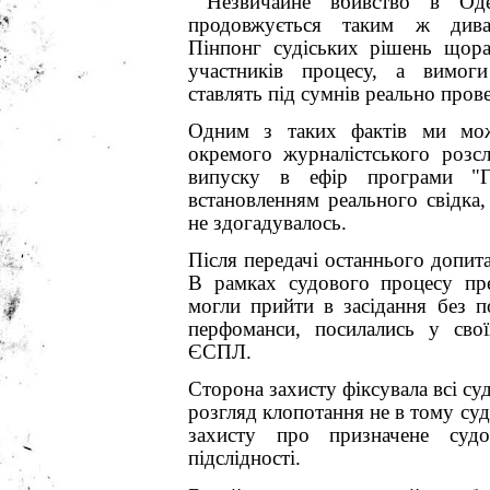
Незвичайне вбивство в Оде
продовжується таким ж дивак
Пінпонг судіських рішень щора
участників процесу, а вимог
ставлять під сумнів реально пров
Одним з таких фактів ми мож
окремого
журналістського розс
випуску в ефір програми
"Го
встановленням реального свідка,
не здогадувалось.
Після передачі останнього допита
В рамках судового процесу пр
могли прийти в засідання без п
перфоманси, посилались у сво
ЄСПЛ.
Сторона захисту фіксувала всі су
розгляд клопотання не в тому су
захисту про призначене судо
підслідності.