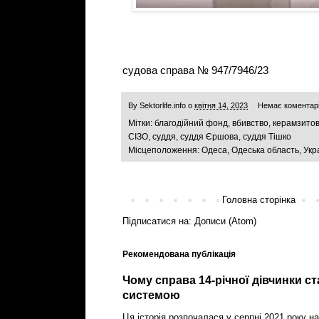
судова справа № 947/7946/23
By
Sektorlife.info
о
квітня 14, 2023
Немає коментар
Мітки:
благодійний фонд
,
вбивство
,
керамзитов
СІЗО
,
суддя
,
суддя Єршова
,
суддя Тішко
Місцеположення:
Одеса, Одеська область, Укр
Головна сторінка
Підписатися на:
Дописи (Atom)
Рекомендована публікація
Чому справа 14-річної дівчинки с
системою
Ця історія розпочалася у серпні 2021 року на