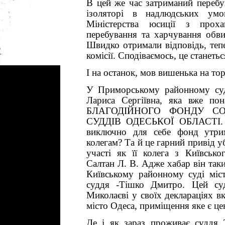
В цей же час затриманий перебу
ізоляторі в надлюдських ум
Міністерства юсиції з прох
перебування та харчування обв
Швидко отримали відповідь, теп
комісії. Сподіваємось, це станетьс
І на останок, мов вишенька на тор
У Приморському районному су
Лариса Сергіївна, яка вже по
БЛАГОДІЙНОГО ФОНДУ СО
СУДДІВ ОДЕСЬКОЇ ОБЛАСТІ
виключно для себе фонд утри
колегам? Та й це гарний привід у
участі як її колега з Київськ
Салтан Л. В
. Адже хабар він так
Київському районному суді мі
суддя -Тішко Дмитро
. Цей су
Миколаєві у своїх деклараціях в
місто Одеса,
приміщення яке є цен
Де і як зараз проживає суддя