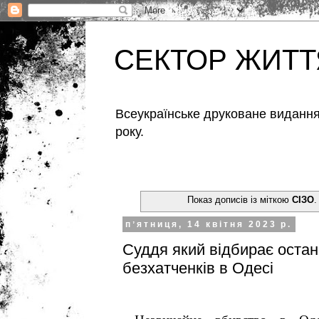
СЕКТОР ЖИТТ
Всеукраїнське друковане видання,
року.
Показ дописів із міткою
СІЗО
пʼятниця, 14 квітня 2023 р.
Суддя який відбирає остан
безхатченків в Одесі