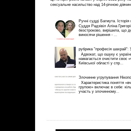
сексуальне насильство над 14-річною дівчин
Ручні судді Багмута. Історія
Суддя Радзівіл Аліна Григор
безстроково, вирішила, що 
виносячи рішення - ...
рубрика "професія шахрай":
Адвокат, що ошуку є українці
намагається очистити своє «
Київської області у спр...
Злочинне угрупування Нікоп
Характеристика поняття «вч
групою» включає в себе: кіль
участь у злочинному...