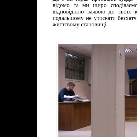
відомо та ми щиро сподіваємо
відповідною заявою до своїх 
подальшому не утискати безхатче
життєвому становищі.