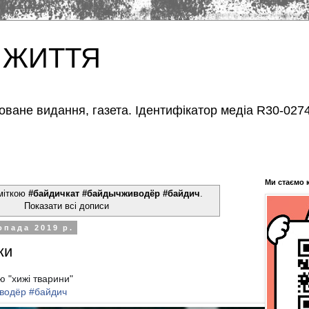
 ЖИТТЯ
оване видання, газета. Ідентифікатор медіа R30-0274
Ми стаємо 
 міткою
#байдичкат #байдычживодёр #байдич
.
Показати всі дописи
опада 2019 р.
ки
ю "хижі тварини"
водёр
#
байдич