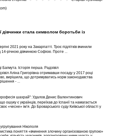
tom)
ї дівчинки стала символом боротьби із
ерпні 2021 року на Закарпатті. Троє підлітків вчинили
 14-річною дівчинкою Софією. Проте ...
і Багмута. Історія перша. Радзівіл
зівіл Аліна Григорівна отримавши посаду у 2017 році
во, вирішила, що дотримуватись норм законодавства
ішення - ...
професія шахрай": Удалов Денис Валентинович
що ошуку є українців, переїхав до Іспанії та намагається
своє «чесне» ім’я. До Броварського суду Київської області у
угрупування Нікополя
истика поняття «вчинення злочину організованою групою»
себе: кількість учасників, зорганізовану ними участь у