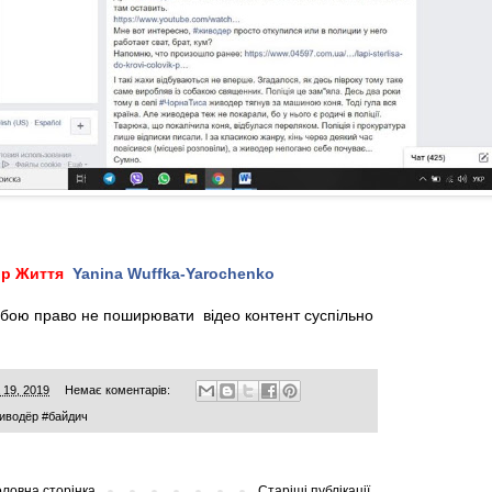
ор Життя
Yanina Wuffka-Yarochenko
обою право не поширювати відео контент суспільно
 19, 2019
Немає коментарів:
иводёр #байдич
оловна сторінка
Старіші публікації