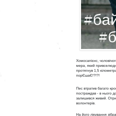
Хомосапієнс, чоловічог
мера, який привселюдно
протягнув 1,5 кілометр
порЄшаЄ!?!?!
Пес втратив багато кро
постраждав - в нього до
залишився живий. Отри
волонтерів.
На його лікування зібр