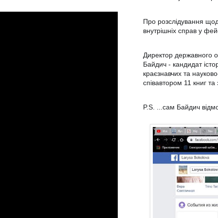
Про розслідування щод
внутрішніх справ у фей
Директор державного о
Байдич - кандидат істо
краєзнавчих та науково
співавтором 11 книг та 
P.S. ...сам Байдич відм