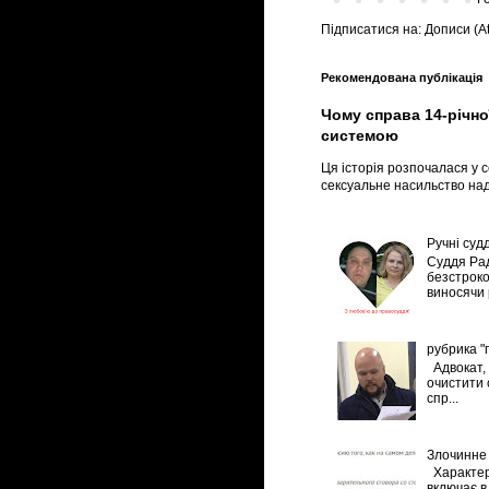
Підписатися на:
Дописи (A
Рекомендована публікація
Чому справа 14-річно
системою
Ця історія розпочалася у с
сексуальне насильство над
Ручні судд
Суддя Рад
безстроко
виносячи р
рубрика "
Адвокат, 
очистити 
спр...
Злочинне 
Характер
включає в 