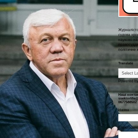
Журналістс
судова хрон
науково-на
правосуддя
політичне 
Translate
Powered b
Наші конта
ssektorlife
0677588502
Назва
Електронн