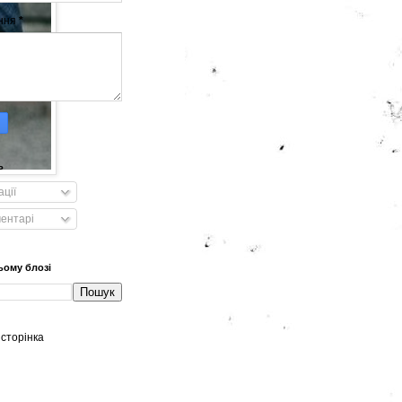
ння
*
ь
ації
ментарі
ьому блозі
сторінка