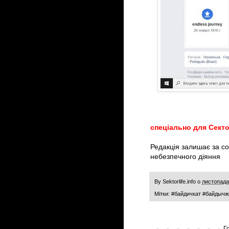
спеціально для Сект
Редакція залишає за с
небезпечного діяння
By
Sektorlife.info
о
листопада
Мітки:
#байдичкат #байдычж
Г