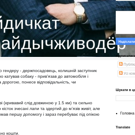
Повідомле
підписатис
Публік
о гендеру - держпосадовець, колишній заступник
Усі ко
 катував собаку - прив'язав до автомобіля і
а дорогою, понесе відповідальність, чи
Шукати в ц
ві (кривавий слід довжиною у 1.5 км) та сильно
 кісток зчесані лапи та здертий до м’язів живіт, але
Головна 
мав першу допомогу і зараз перебуває під опікою
Translate
ано кошти.