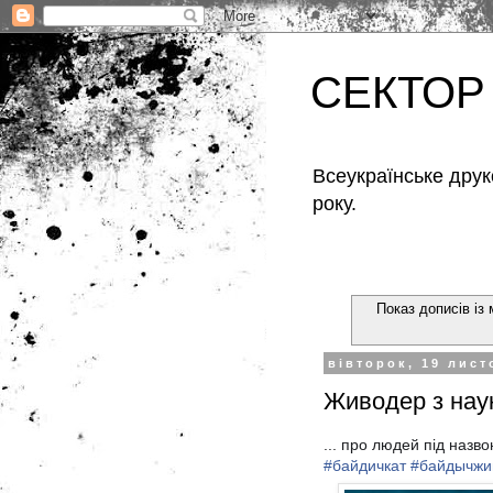
СЕКТОР
Всеукраїнське друк
року.
Показ дописів із
вівторок, 19 лист
Живодер з нау
... про людей під назво
#
байдичкат
#
байдычжи