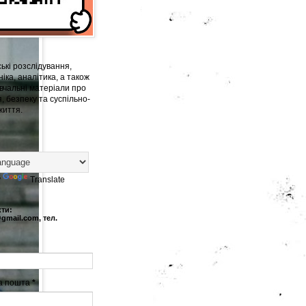
ькі розслідування,
іка, аналітика, а також
вчальні матеріали про
, безпеку та суспільно-
життя.
y
Translate
кти:
@gmail.com, тел.
а пошта
*