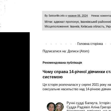
By
Sektorlife.info
о
червня 06, 2024
Немає комента
Мітки:
адвокат пропонує
,
Іванківський районни
Місцеположення:
Іванків, Київська область, Ук
Головна сторінка
Підписатися на:
Дописи (Atom)
Рекомендована публікація
Чому справа 14-річної дівчинки с
системою
Ця історія розпочалася у серпні 2021 року на
сексуальне насильство над 14-річною дівчин
Ручні судді Багмута. Історія
Суддя Радзівіл Аліна Григор
безстроково, вирішила, що 