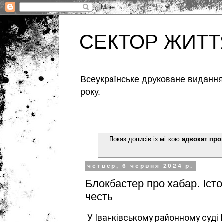
СЕКТОР ЖИТТ
Всеукраїнське друковане видання,
року.
Показ дописів із міткою
адвокат про
четвер, 6 червня 2024 р.
Блокбастер про хабар. Істо
честь
У Іванківському районному суді 