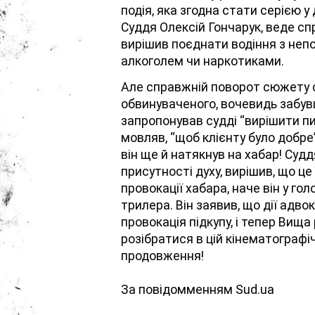
подія, яка згодна стати серією у
Суддя Олексій Гончарук, веде сп
вирішив поєднати водіння з не
алкоголем чи наркотиками.
Але справжній поворот сюжету 
обвинуваченого, вочевидь забув
запропонував судді “вирішити пи
мовляв, “щоб клієнту було добре”.
він ще й натякнув на хабар! Суд
присутності духу, вирішив, що ц
провокації хабара, наче він у го
трилера. Він заявив, що дії адво
провокація підкупу, і тепер Вищ
розібратися в цій кінематографіч
продовження!
За повідомменням Sud.ua