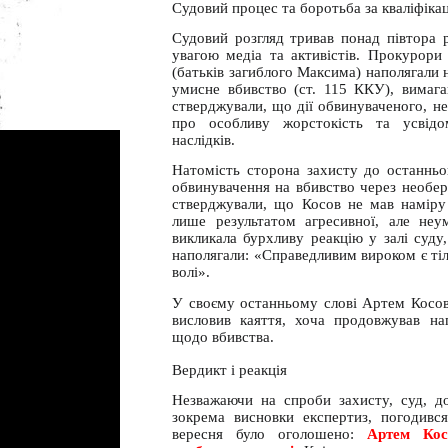
Судовий процес та боротьба за кваліфіка
Судовий розгляд тривав понад півтора 
увагою медіа та активістів. Прокурори
(батьків загиблого Максима) наполягали н
умисне вбивство
(ст. 115 ККУ), вимага
стверджували, що дії обвинуваченого, н
про особливу жорстокість та усвід
наслідків.
Натомість сторона захисту до останньо
обвинувачення на
вбивство через необер
стверджували, що Косов не мав наміру 
лише результатом агресивної, але неу
викликала бурхливу реакцію у залі суд
наполягали: «Справедливим вироком є ті
волі».
У своєму останньому слові Артем Косов
висловив каяття, хоча продовжував на
щодо вбивства.
Вердикт і реакція
Незважаючи на спроби захисту, суд, до
зокрема висновки експертиз, погодивс
вересня було оголошено:
Артем Кос