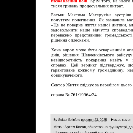
позбавлення волі
. Крім того, на нього
тисяч гривень процесуальних витрат.
Батьки Максима Матерухіна зустріли
почуттям полегшення. Як зазначила мат
«Це не поверне життя нашої дитини, ал
задовольнити наше відчуття справедлив
переважно представники громадськості
рішення оплесками.
Хоча вирок може бути оскаржений в ап
днів, рішення Шевченківського райсуд
невідворотність покарання навіть у 
справах. Цей вердикт підтверджує, щ
гарантоване кожному громадянину, не
обвинуваченого.
Сектор Життя слідкує за перебігом цього
справа
№ 761/19964/24
By
Sektorlife.info
о
вересня 23, 2025
Немає комент
Мітки:
Артем Косов
,
вбивство на фунікулері
,
до
Шевченківський районний суд Києва