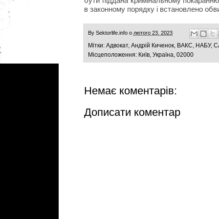
бути піддана кримінальному покаранню,
в законному порядку і встановлено обв
By
Sektorlife.info
о
лютого 23, 2023
Мітки:
Адвокат
,
Андрій Киченок
,
ВАКС
,
НАБУ
,
С
Місцеположення:
Київ, Україна, 02000
Немає коментарів:
Дописати коментар