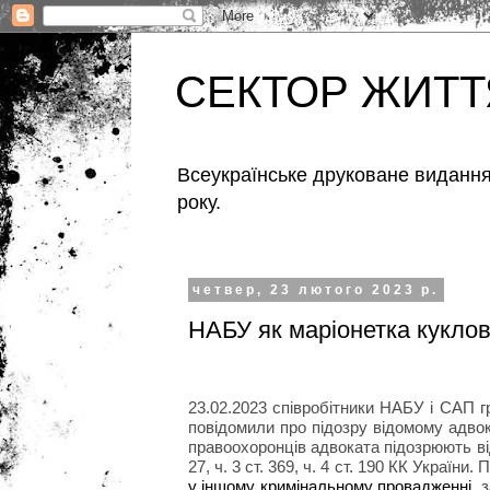
СЕКТОР ЖИТТ
Всеукраїнське друковане видання,
року.
четвер, 23 лютого 2023 р.
НАБУ як маріонетка куклов
23.02.2023 співробітники НАБУ і САП 
повідомили про підозру відомому адво
правоохоронців адвоката підозрюють ві
27, ч. 3 ст. 369, ч. 4 ст. 190 КК України.
П
у іншому кримінальному провадженні
,
з