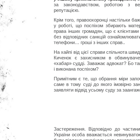
за законодавством, роботою з вел
репутацією.
Крім того, правоохоронці настільки ба
у роботі, що поспіхом збирають мате
права інших громадян, що є клієнтами
без відповідних санкцій ознайомлюват
телефони… гроші з інших справ..
На хайпі від цієї справи спільнота шви
Киченок є захисником в обвинуваче
«хабар» судді. Заважає адвокат? Бо т
і виконана поспіхом?
Примітним є те, що обрання міри запо
саме в тому суді до якого імовірно за
заявляти відвід усьому суду за заанга
Застереження. Відповідно до частини
України особа вважається невинуватою