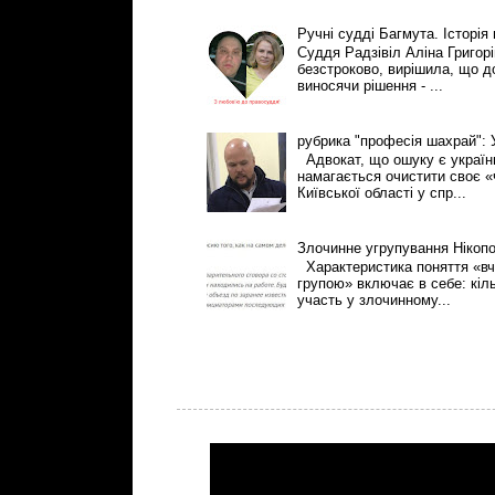
Ручні судді Багмута. Історія
Суддя Радзівіл Аліна Григор
безстроково, вирішила, що 
виносячи рішення - ...
рубрика "професія шахрай":
Адвокат, що ошуку є українці
намагається очистити своє «
Київської області у спр...
Злочинне угрупування Нікоп
Характеристика поняття «вч
групою» включає в себе: кіль
участь у злочинному...