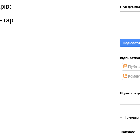
рів:
Повідомле
нтар
підписатис
Публік
Комен
Шукати в ц
Головна 
Translate