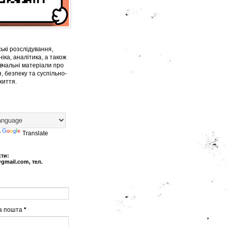
ькі розслідування,
іка, аналітика, а також
вчальні матеріали про
, безпеку та суспільно-
життя.
y
Translate
кти:
@gmail.com, тел.
а пошта
*