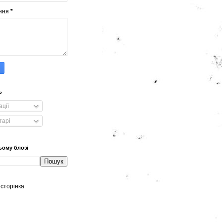
ння
*
ь
ації
тарі
ьому блозі
сторінка