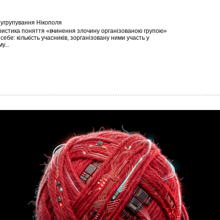
угрупування Нікополя
истика поняття «вчинення злочину організованою групою»
себе: кількість учасників, зорганізовану ними участь у
у...