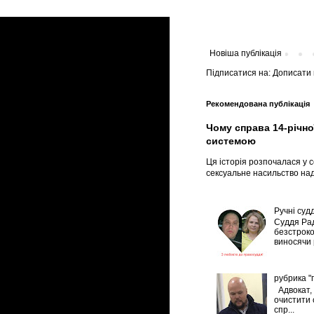
Новіша публікація
Підписатися на:
Дописати 
Рекомендована публікація
Чому справа 14-річно
системою
Ця історія розпочалася у с
сексуальне насильство над
Ручні судд
Суддя Рад
безстроко
виносячи р
рубрика "
Адвокат, 
очистити 
спр...