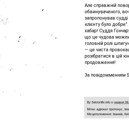
Але справжній пово
обвинуваченого, во
запропонував судді 
клієнту було добре”.
хабар! Суддя Гончар
що це чудова можлив
головній ролі шпигу
— це чиста провокац
розібратися в цій кі
продовження!
За повідомменням S
By
Sektorlife.info
о
червня 06
Мітки:
адвокат пропонує
,
Ів
Місцеположення:
Іванків, К