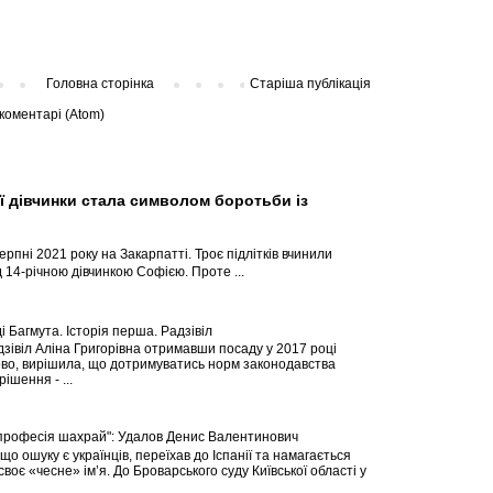
Головна сторінка
Старіша публікація
коментарі (Atom)
ї дівчинки стала символом боротьби із
ерпні 2021 року на Закарпатті. Троє підлітків вчинили
 14-річною дівчинкою Софією. Проте ...
і Багмута. Історія перша. Радзівіл
зівіл Аліна Григорівна отримавши посаду у 2017 році
во, вирішила, що дотримуватись норм законодавства
ішення - ...
професія шахрай": Удалов Денис Валентинович
що ошуку є українців, переїхав до Іспанії та намагається
своє «чесне» ім’я. До Броварського суду Київської області у