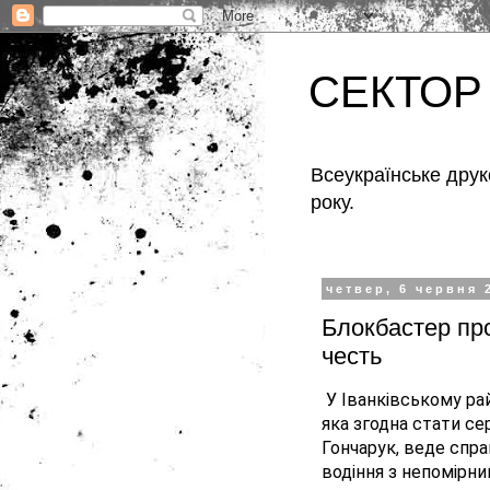
СЕКТОР
Всеукраїнське друк
року.
четвер, 6 червня 
Блокбастер про
честь
У Іванківському рай
яка згодна стати се
Гончарук, веде спра
водіння з непомірн