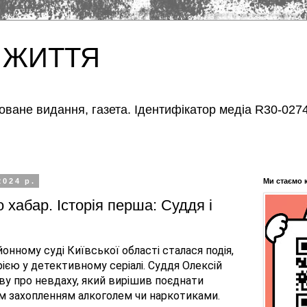
 ЖИТТЯ
оване видання, газета. Ідентифікатор медіа R30-0274
2024 р.
Ми стаємо 
 хабар. Історія перша: Суддя і
онному суді Київської області сталася подія,
рією у детективному серіалі. Суддя Олексій
ву про невдаху, який вирішив поєднати
им захопленням алкоголем чи наркотиками.