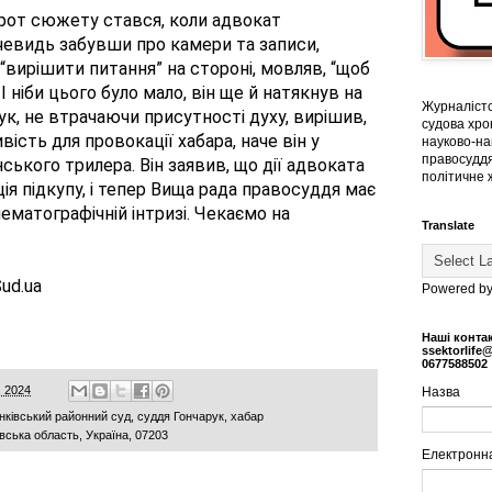
рот сюжету стався, коли адвокат
чевидь забувши про камери та записи,
“вирішити питання” на стороні, мовляв, “щоб
 І ніби цього було мало, він ще й натякнув на
Журналістс
ук, не втрачаючи присутності духу, вирішив,
судова хрон
ість для провокації хабара, наче він у
науково-на
правосуддя
нського трилера. Він заявив, що дії адвоката
політичне 
ія підкупу, і тепер Вища рада правосуддя має
нематографічній інтризі. Чекаємо на
Translate
ud.ua
Powered b
Наші конта
ssektorlife
0677588502
, 2024
Назва
анківський районний суд
,
суддя Гончарук
,
хабар
иївська область, Україна, 07203
Електронн