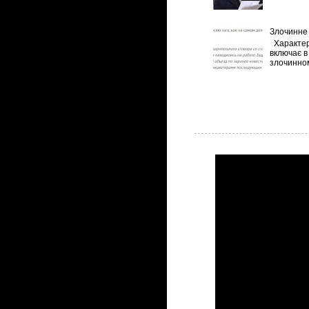
Злочинне 
Характер
включає в 
злочинном