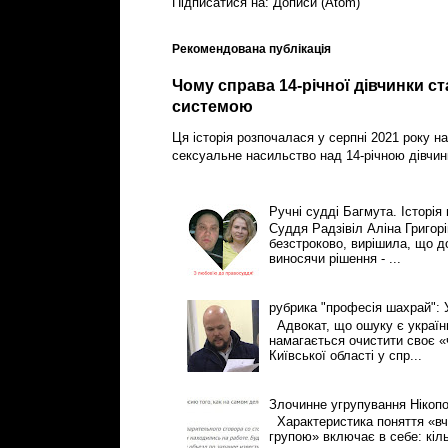
Підписатися на:
Дописи (Atom)
Рекомендована публікація
Чому справа 14-річної дівчинки с
системою
Ця історія розпочалася у серпні 2021 року на
сексуальне насильство над 14-річною дівчин
Ручні судді Багмута. Історія
Суддя Радзівіл Аліна Григор
безстроково, вирішила, що 
виносячи рішення - ...
рубрика "професія шахрай":
Адвокат, що ошуку є українці
намагається очистити своє «
Київської області у спр...
Злочинне угрупування Нікоп
Характеристика поняття «вч
групою» включає в себе: кіль