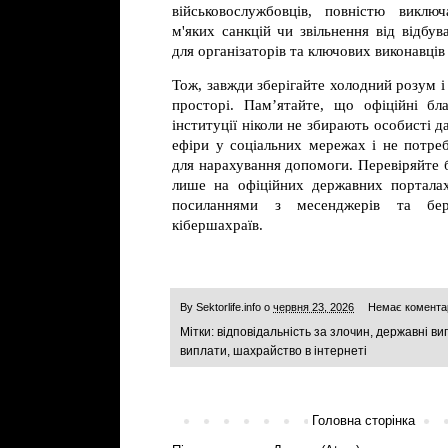
військовослужбовців, повністю виклю
м'яких санкцій чи звільнення від відбу
для організаторів та ключових виконавців
Тож, завжди зберігайте холодний розум 
просторі. Пам’ятайте, що офіційні бла
інституції ніколи не збирають особисті д
ефіри у соціальних мережах і не потре
для нарахування допомоги. Перевіряйте 
лише на офіційних державних порталах
посиланнями з месенджерів та бер
кібершахраїв.
By
Sektorlife.info
о
червня 23, 2026
Немає комента
Мітки:
відповідальність за злочин
,
державні ви
виплати
,
шахрайство в інтернеті
Головна сторінка