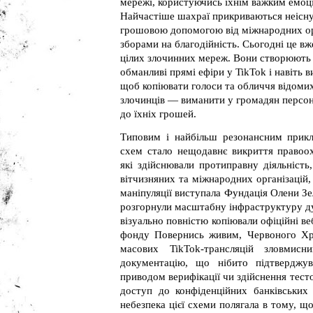
мережі, користуючись їхнім важким емоці
Найчастіше шахраї прикриваються неісн
грошовою допомогою від міжнародних ор
зборами на благодійність. Сьогодні це вж
цілих злочинних мереж. Вони створюють 
обманливі прямі ефіри у TikTok і навіть 
щоб копіювати голоси та обличчя відомих
злочинців — виманити у громадян персон
до їхніх грошей.
Типовим і найбільш резонансним прикл
схем стало нещодавнє викриття правоо
які здійснювали протиправну діяльніст
вітчизняних та міжнародних організацій
маніпуляції виступала Фундація Олени Зел
розгорнули масштабну інфраструктуру ду
візуально повністю копіювали офіційні 
фонду Повернись живим, Червоного Хр
масових TikTok-трансляцій зловмисн
документацію, що нібито підтверджува
приводом верифікації чи здійснення тес
доступ до конфіденційних банківських
небезпека цієї схеми полягала в тому, 