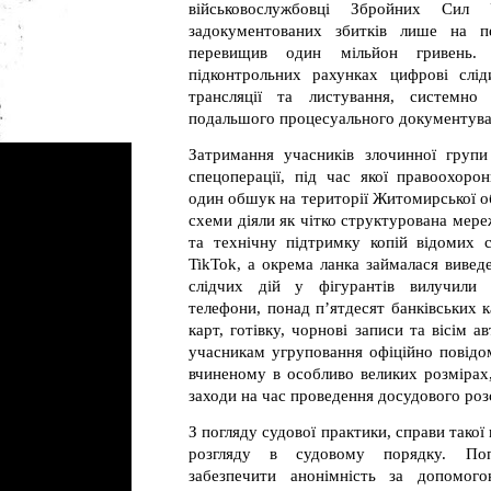
військовослужбовці Збройних Сил 
задокументованих збитків лише на пе
перевищив один мільйон гривень. 
підконтрольних рахунках цифрові слід
трансляції та листування, системно
подальшого процесуального документува
Затримання учасників злочинної групи
спецоперації, під час якої правоохоро
один обшук на території Житомирської об
схеми діяли як чітко структурована мереж
та технічну підтримку копій відомих с
TikTok, а окрема ланка займалася вивед
слідчих дій у фігурантів вилучили к
телефони, понад п’ятдесят банківських 
карт, готівку, чорнові записи та вісім а
учасникам угруповання офіційно повідо
вчиненому в особливо великих розмірах,
заходи на час проведення досудового роз
З погляду судової практики, справи такої
розгляду в судовому порядку. Поп
забезпечити анонімність за допомого