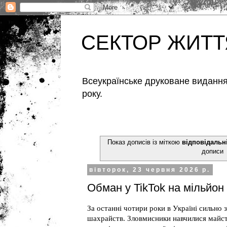
СЕКТОР ЖИТТ
Всеукраїнське друковане видання,
року.
Показ дописів із міткою
відповідальн
дописи
вівторок, 23 червня 2026 р.
Обман у TikTok на мільйон
За останні чотири роки в Україні сильно з
шахрайств. Зловмисники навчилися майс