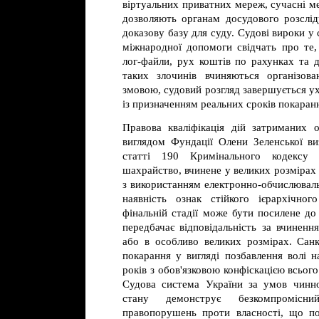
віртуальних приватних мереж, сучасні м
дозволяють органам досудового розслі
доказову базу для суду. Судові вироки у
міжнародної допомоги свідчать про те
лог-файли, рух коштів по рахунках та д
таких злочинів вчиняються організов
змовою, судовий розгляд завершується у
із призначенням реальних сроків покаран
Правова кваліфікація дій затриманих о
виглядом Фундації Олени Зеленської в
статті 190 Кримінального кодексу
шахрайство, вчинене у великих розмірах
з використанням електронно-обчислюваль
наявність ознак стійкого ієрархічног
фінальній стадії може бути посилене до ч
передбачає відповідальність за вчинен
або в особливо великих розмірах. Санк
покарання у вигляді позбавлення волі н
років з обов'язковою конфіскацією всьо
Судова система України за умов чинн
стану демонструє безкомпромісн
правопорушень проти власності, що п