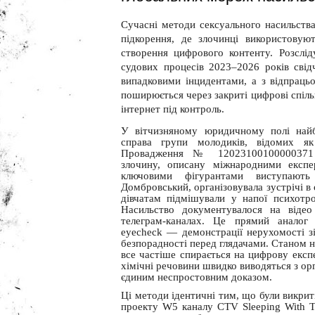
Сучасні методи сексуального насильства
підкорення, де злочинці використовую
створення цифрового контенту. Розслі
судових процесів 2023–2026 років сві
випадковими інцидентами, а з відпраць
поширюється через закриті цифрові спіл
інтернет під контроль.
У вітчизняному юридичному полі найб
справа групи молодиків, відомих як 
Провадження № 12023100100000371 
злочину, описану міжнародними експе
ключовими фігурантами виступают
Домбровський, організовувала зустрічі в
дівчатам підмішували у напої психотро
Насильство документувалося на відео
телеграм-каналах. Це прямий аналог 
eyecheck — демонстрації нерухомості зі
безпорадності перед глядачами. Станом н
все частіше спирається на цифрову експ
хімічні речовини швидко виводяться з ор
єдиним неспростовним доказом.
Ці методи ідентичні тим, що були викрит
проекту W5 каналу CTV Sleeping With T