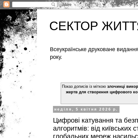
СЕКТОР ЖИТТ
Всеукраїнське друковане видання,
року.
Показ дописів із міткою
злочинці вико
жертв для створення цифрового ко
неділя, 5 квітня 2026 р.
Цифрові катування та безп
алгоритмів: від київських с
глобальних мереж насильс