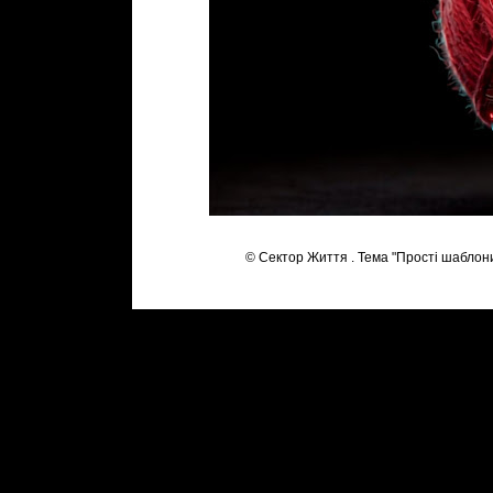
© Сектор Життя . Тема "Прості шаблон