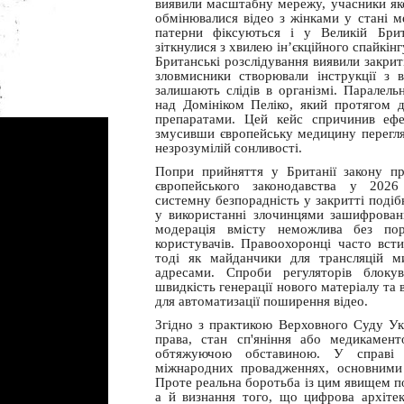
виявили масштабну мережу, учасники яко
обмінювалися відео з жінками у стані м
патерни фіксуються і у Великій Брит
зіткнулися з хвилею ін’єкційного спайкін
Британські розслідування виявили закриті
зловмисники створювали інструкції з 
залишають слідів в організмі. Паралел
над Домініком Пеліко, який протягом 
препаратами. Цей кейс спричинив ефе
змусивши європейську медицину перегля
незрозумілій сонливості.
Попри прийняття у Британії закону пр
європейського законодавства у 202
системну безпорадність у закритті поді
у використанні злочинцями зашифрован
модерація вмісту неможлива без пор
користувачів. Правоохоронці часто вст
тоді як майданчики для трансляцій м
адресами. Спроби регуляторів блоку
швидкість генерації нового матеріалу та
для автоматизації поширення відео.
Згідно з практикою Верховного Суду У
права, стан сп'яніння або медикамент
обтяжуючою обставиною. У справі 
міжнародних провадженнях, основними 
Проте реальна боротьба із цим явищем п
а й визнання того, що цифрова архіте