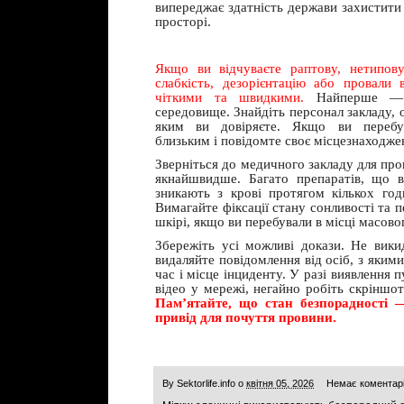
випереджає здатність держави захистити
просторі.
Якщо ви відчуваєте раптову, нетипов
слабкість, дезорієнтацію або провали 
чіткими та швидкими.
Найперше — н
середовище. Знайдіть персонал закладу, о
яким ви довіряєте. Якщо ви перебув
близьким і повідомте своє місцезнаходже
Зверніться до медичного закладу для про
якнайшвидше. Багато препаратів, що в
зникають з крові протягом кількох го
Вимагайте фіксації стану сонливості та п
шкірі, якщо ви перебували в місці масово
Збережіть усі можливі докази. Не вики
видаляйте повідомлення від осіб, з якими
час і місце інциденту. У разі виявлення 
відео у мережі, негайно робіть скріншоти
Пам’ятайте, що стан безпорадності —
привід для почуття провини.
By
Sektorlife.info
о
квітня 05, 2026
Немає коментар