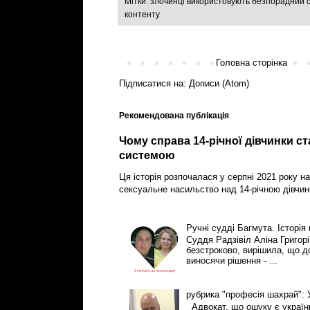
Мітки:
злочинці використовують безпорадний 
контенту
Головна сторінка
Підписатися на:
Дописи (Atom)
Рекомендована публікація
Чому справа 14-річної дівчинки с
системою
Ця історія розпочалася у серпні 2021 року на
сексуальне насильство над 14-річною дівчин
Ручні судді Багмута. Історія
Суддя Радзівіл Аліна Григор
безстроково, вирішила, що 
виносячи рішення - ...
рубрика "професія шахрай":
Адвокат, що ошуку є українці