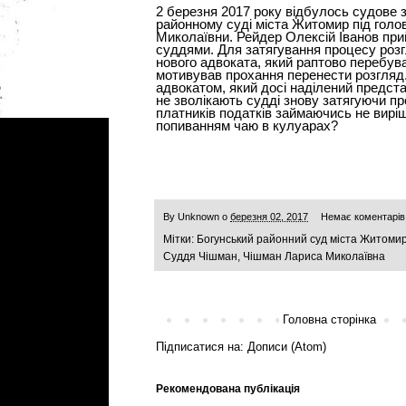
2 березня 2017 року відбулось судове 
районному суді міста Житомир під гол
Миколаївни. Рейдер Олексій Іванов при
суддями. Для затягування процесу розг
нового адвоката, який раптово перебува
мотивував прохання перенести розгляд
адвокатом, який досі наділений предст
не зволікають судді знову затягуючи пр
платників податків займаючись не виріш
попиванням чаю в кулуарах?
By
Unknown
о
березня 02, 2017
Немає коментарів
Мітки:
Богунський районний суд міста Житоми
Суддя Чішман
,
Чішман Лариса Миколаївна
Головна сторінка
Підписатися на:
Дописи (Atom)
Рекомендована публікація