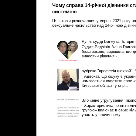
Чому справа 14-річної дівчинки с
системою
Ця історія розпочалася у серпні 2021 року на
сексуальне насильство над 14-річною дівчин
Ручні судді Багмута. Історія
Суддя Радзівіл Аліна Григор
безстроково, вирішила, що 
виносячи рішення - ...
рубрика "професія шахрай":
Адвокат, що ошуку є українці
намагається очистити своє «
Київської області у спр...
Злочинне угрупування Нікоп
Характеристика поняття «вч
групою» включає в себе: кіль
участь у злочинному...