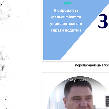
перепроданець Гл