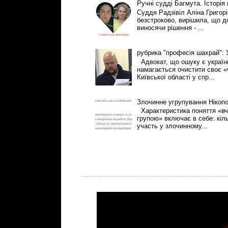
Ручні судді Багмута. Історія
Суддя Радзівіл Аліна Григор
безстроково, вирішила, що 
виносячи рішення - ...
рубрика "професія шахрай":
Адвокат, що ошуку є українці
намагається очистити своє «
Київської області у спр...
Злочинне угрупування Нікоп
Характеристика поняття «вч
групою» включає в себе: кіль
участь у злочинному...