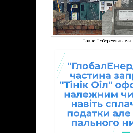
Павло Побережник- магн