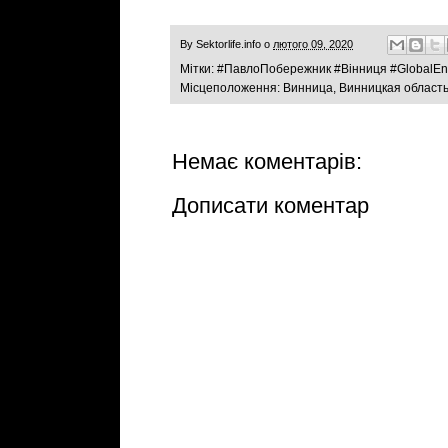
By
Sektorlife.info
о
лютого 09, 2020
Мітки:
#ПавлоПобережник #Вінниця #GlobalEne
Місцеположення:
Винница, Винницкая область
Немає коментарів:
Дописати коментар