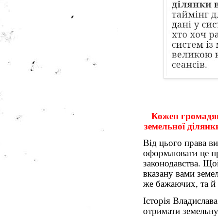
Кожен громадя
земельної ділянк
Від цього права ви
оформлювати це пр
законодавства. Щой
вказану вами земел
же бажаючих, та й 
Історія Владислава
отримати земельну