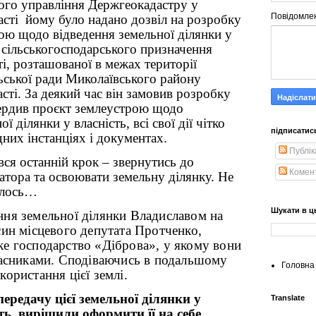
ого управління Держгеокадастру у
Повідомле
асті
йому було надано дозвіл на розробку
ою щодо відведення земельної ділянки у
ь сільськогосподарського призначення
і, розташованої в межах території
льської ради Миколаївського району
сті. За деякий час він замовив розробку
вердив проєкт землеустрою щодо
ї ділянки у власність, всі свої дії чітко
підписатис
дних інстанціях і документах.
Публік
вся останній крок – звернутись до
Комен
атора та освоювати земельну ділянку. Не
далось…
Шукати в ц
ня земельної ділянки Владиславом на
син місцевого депутата Протченко,
е господарство «Діброва», у якому вони
ласниками. Сподіваючись в подальшому
Головна 
користання цієї землі.
ередачу цієї земельної ділянки у
Translate
ть, вирішили оформити її на себе.