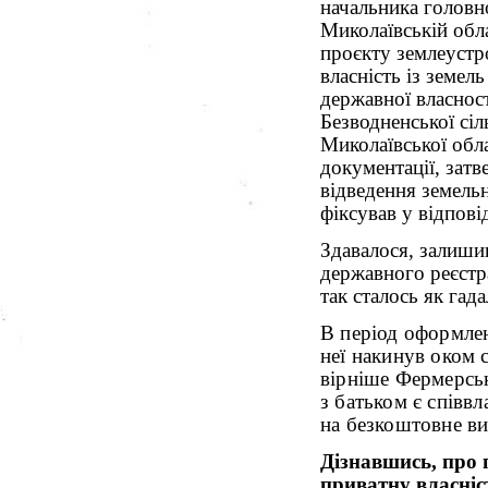
начальника головн
Миколаївській обл
проєкту землеустр
власність із земел
державної власност
Безводненської сі
Миколаївської обла
документації, зат
відведення земельно
фіксував у відпові
Здавалося, залиши
державного реєстр
так сталось як га
В період оформлен
неї накинув оком 
вірніше Фермерськ
з батьком є співв
на безкоштовне ви
Дізнавшись, про п
приватну власніс