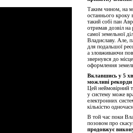
Таким чином, на 
останнього кроку в
такий собі пан Авр
отримав дозвіл на 
самої земельної д
Владиславу. Але, п
для подальшої реєс
а зловживаючи по
звернувся до місц
оформлення земель
Вклавшись у 5 хв
можливі рекорди і
Цей неймовірний т
у систему може вра
електронних систе
кількістю одночасн
В той час поки Вла
позовом про скасу
продовжує викон