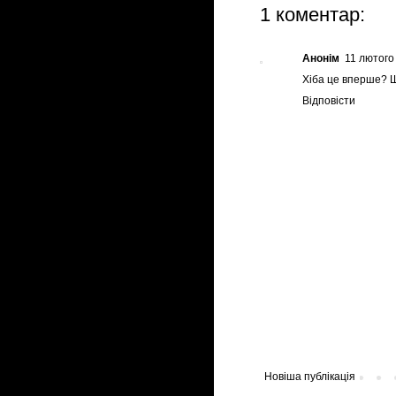
1 коментар:
Анонім
11 лютого 
Хіба це вперше? Ш
Відповісти
Новіша публікація