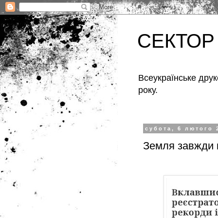
СЕКТОР
Всеукраїнське друк
року.
субота, 6 лютого 
Земля завжди 