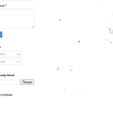
ння
*
ь
ації
тарі
ьому блозі
сторінка