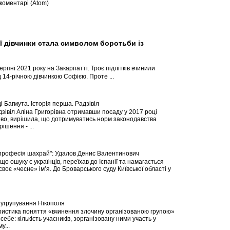
коментарі (Atom)
ї дівчинки стала символом боротьби із
ерпні 2021 року на Закарпатті. Троє підлітків вчинили
 14-річною дівчинкою Софією. Проте ...
і Багмута. Історія перша. Радзівіл
зівіл Аліна Григорівна отримавши посаду у 2017 році
во, вирішила, що дотримуватись норм законодавства
ішення - ...
професія шахрай": Удалов Денис Валентинович
що ошуку є українців, переїхав до Іспанії та намагається
своє «чесне» ім’я. До Броварського суду Київської області у
угрупування Нікополя
истика поняття «вчинення злочину організованою групою»
себе: кількість учасників, зорганізовану ними участь у
у...