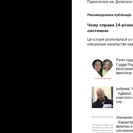
Підписатися на:
Дописати 
Рекомендована публікація
Чому справа 14-річно
системою
Ця історія розпочалася у с
сексуальне насильство над
Ручні судд
Суддя Рад
безстроко
виносячи р
рубрика "
Адвокат, 
очистити 
спр...
Злочинне 
Характер
включає в 
злочинном