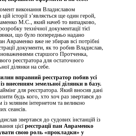
момент виконання Владиславом
 цій історії з’являється ще один герой,
аменко М.С., який начеб то випадково,
розробку технічної документації тієї
ілянки, що було попередньо надано
ан Авраменко вже не збирав всі потрібні
трації документи, як то робив Владислав,
вноваженнями старшого Протченка,
евого реєстратора для остаточного
ної ділянки на себе.
илин вправний реєстратор побив усі
з внесенням земельної ділянки в базу.
аймінг для реєстратора. Який вносив дані
зити будь кого, хто хоч раз звертався до
м із млявим інтернетом та великою
их сеансів.
дислав звертався до судових інстанцій із
вання цієї
реєстрації пан Авраменко
увати свою роль «прокладки» у