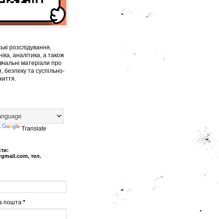
ькі розслідування,
іка, аналітика, а також
вчальні матеріали про
, безпеку та суспільно-
життя.
y
Translate
кти:
@gmail.com, тел.
а пошта
*