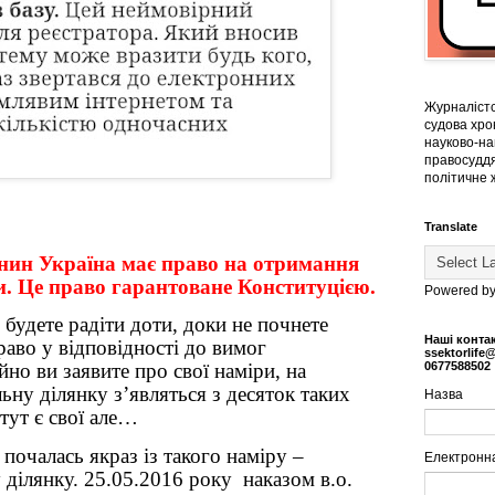
Журналістс
судова хрон
науково-на
правосуддя
політичне 
Translate
нин Україна має право на отримання
и. Це право гарантоване Конституцією.
Powered b
 будете радіти доти, доки не почнете
Наші конта
аво у відповідності до вимог
ssektorlife
0677588502
но ви заявите про свої наміри, на
ьну ділянку з’являться з десяток таких
Назва
тут є свої але…
 почалась якраз із такого наміру –
Електронн
 ділянку. 25.05.2016 року
наказом в.о.