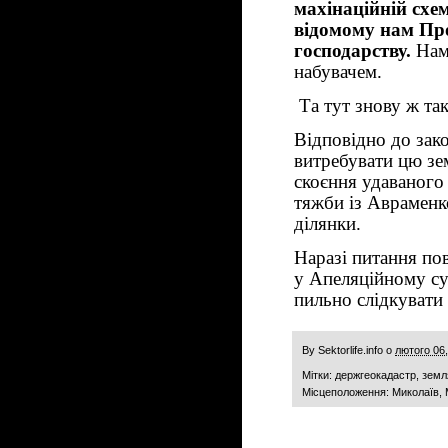
махінаційній схе
відомому нам Пр
господарству.
Нама
набувачем.
Та тут знову ж та
Відповідно до зак
витребувати цю зе
скоєння удаваного
тяжби із Авраменк
ділянки.
Наразі питання по
у Апеляційному су
пильно слідкувати 
By
Sektorlife.info
о
лютого 06
Мітки:
держгеокадастр
,
земл
Місцеположення:
Миколаїв, 