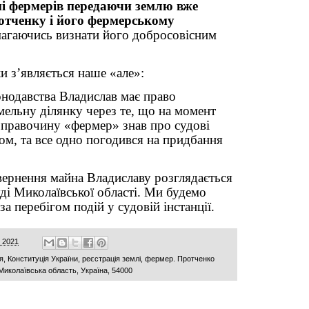
мі фермерів передаючи землю вже
отченку і його фермерському
гаючись визнати його добросовісним
ки з’являється наше «але»:
онодавства Владислав має право
мельну ділянку через те, що на момент
 правочину «фермер» знав про судові
ом, та все одно погодився на придбання
вернення майна Владиславу розглядається
ді Миколаївської області. Ми будемо
за перебігом подій у судовій інстанції.
, 2021
я
,
Конституція України
,
реєстрація землі
,
фермер. Протченко
Миколаївська область, Україна, 54000