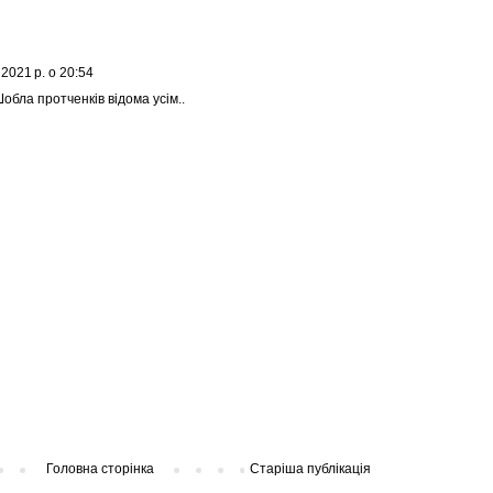
2021 р. о 20:54
обла протченків відома усім..
Головна сторінка
Старіша публікація