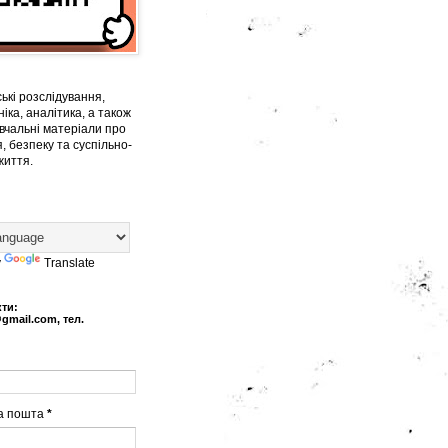
ькі розслідування,
іка, аналітика, а також
вчальні матеріали про
, безпеку та суспільно-
життя.
y
Translate
кти:
@gmail.com, тел.
а пошта
*