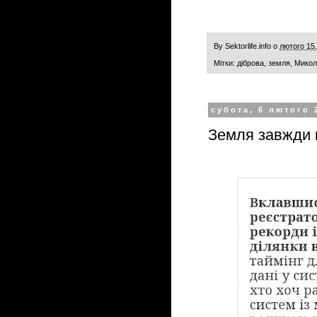
By
Sektorlife.info
о
лютого 15
Мітки:
діброва
,
земля
,
Микол
субота, 6 лютого 
Земля завжди 