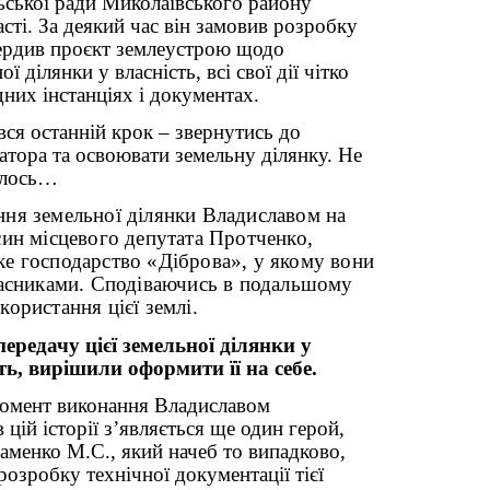
льської ради Миколаївського району
сті. За деякий час він замовив розробку
вердив проєкт землеустрою щодо
ї ділянки у власність, всі свої дії чітко
дних інстанціях і документах.
вся останній крок – звернутись до
атора та освоювати земельну ділянку. Не
далось…
ня земельної ділянки Владиславом на
син місцевого депутата Протченко,
е господарство «Діброва», у якому вони
ласниками. Сподіваючись в подальшому
користання цієї землі.
ередачу цієї земельної ділянки у
ть, вирішили оформити її на себе.
момент виконання Владиславом
 цій історії з’являється ще один герой,
аменко М.С., який начеб то випадково,
розробку технічної документації тієї