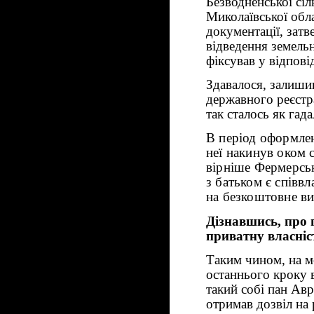
Безводненської сі
Миколаївської обла
документації, зат
відведення земельно
фіксував у відпові
Здавалося, залиши
державного реєстр
так сталось як га
В період оформлен
неї накинув оком 
вірніше Фермерськ
з батьком є співв
на безкоштовне ви
Дізнавшись, про п
приватну власніс
Таким чином, на 
останнього кроку в
такий собі пан Авр
отримав дозвіл на 