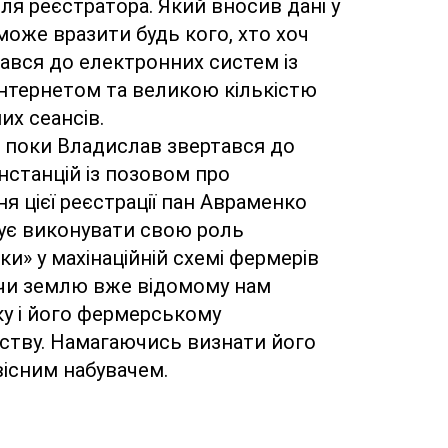
ля реєстратора. Який вносив дані у 
оже вразити будь кого, хто хоч 
ався до електронних систем із 
нтернетом та великою кількістю 
их сеансів.
с поки Владислав звертався до 
нстанцій із позовом про 
я цієї реєстрації пан Авраменко 
є виконувати свою роль 
и» у махінаційній схемі фермерів 
и землю вже відомому нам 
у і його фермерському 
ству. Намагаючись визнати його 
існим набувачем.