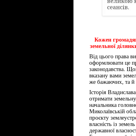
Кожен громадя
земельної ділянк
Від цього права ви
оформлювати це пр
законодавства. Щой
вказану вами земел
же бажаючих, та й 
Історія Владислава
отримати земельну
начальника головн
Миколаївській обл
проєкту землеустр
власність із земел
державної власност