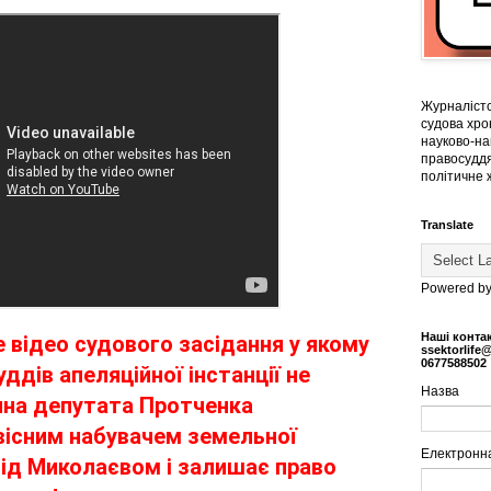
Журналістс
судова хрон
науково-на
правосуддя
політичне 
Translate
Powered b
Наші конта
 відео судового засідання у якому 
ssektorlife
0677588502
уддів апеляційної інстанції не 
Назва
ина депутата Протченка 
існим набувачем земельної 
Електронн
під Миколаєвом і залишає право 