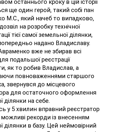
ом останнього кроку в цій історії 
ся ще один герой, такий собі пан 
 М.С., який начеб то випадково, 
озвіл на розробку технічної 
ції тієї самої земельної ділянки, 
попередньо надано Владиславу. 
Авраменко вже не збирав всі 
для подальшої реєстрації 
, як то робив Владислав, а 
аючи повноваженнями старшого 
а, звернувся до місцевого 
ора для остаточного оформлення 
 ділянки на себе.
ь у 5 хвилин вправний реєстратор 
і можливі рекорди із внесенням 
 ділянки в базу. Цей неймовірний 