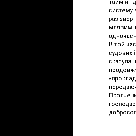
таймінг д
систему м
раз зверт
млявим і
одночасн
В той ча
судових і
скасуванн
продовжу
«прокладк
передаюч
Протченк
господар
добросов