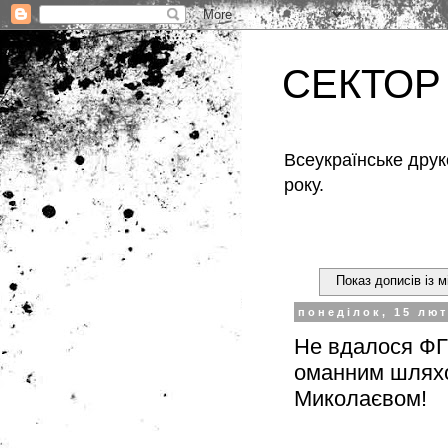
СЕКТОР
Всеукраїнське друк
року.
Показ дописів із 
понеділок, 15 лют
Не вдалося ФГ"
оманним шляхо
Миколаєвом!