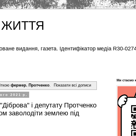
 ЖИТТЯ
оване видання, газета. Ідентифікатор медіа R30-0274
Ми стаємо 
міткою
фермер. Протченко
.
Показати всі дописи
ого 2021 р.
Діброва" і депутату Протченко
м заволодіти землею під