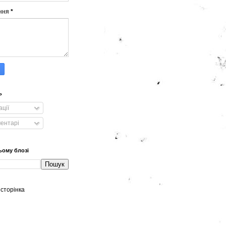
ння
*
ь
ації
ментарі
ьому блозі
сторінка