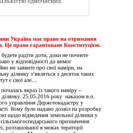
нин Україна має право на отримання
и. Це право гарантоване Конституцією.
 будете радіти доти, доки не почнете
аво у відповідності до вимог
но ви заявите про свої наміри, на
ьну ділянку з’являться з десяток таких
тут є свої але…
 почалась якраз із такого наміру –
 ділянку. 25.05.2016 року
наказом в.о.
ого управління Держгеокадастру у
асті
йому було надано дозвіл на розробку
ою щодо відведення земельної ділянки у
ь сільськогосподарського призначення
і, розташованої в межах території