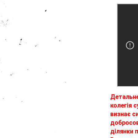
Детальне
колегія с
визнає с
добросов
ділянки 