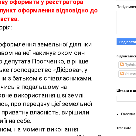
ву оформити у реєстратора 
Повідомле
 пункт оформлення відповідно до 
вства. 
рія:
 оформлення земельної ділянки 
вом на неї накинув оком син 
підписатис
о депутата Протченко, вірніше 
Публік
ке господарство «Діброва», у 
Усі ко
ни з батьком є співвласниками. 
чись в подальшому на 
Шукати в ц
вне використання цієї землі. 
ь, про передачу цієї земельної 
 приватну власність, вирішили 
Головна 
її на себе.
ном, на момент виконання 
Translate