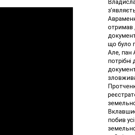
Владислав
з’являєть
Авраменко
отримав д
документа
що було 
Але, пан 
потрібні 
документи
зловжив
Протченк
реєстрат
земельної
Вклавшис
побив ус
земельної