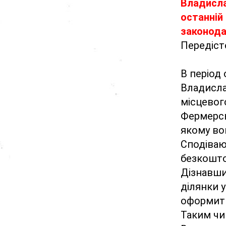
Владисла
останній
законода
Передісто
В період
Владисла
місцевог
Фермерсь
якому во
Сподіваю
безкошто
Дізнавшис
ділянки у
оформити 
Таким чи