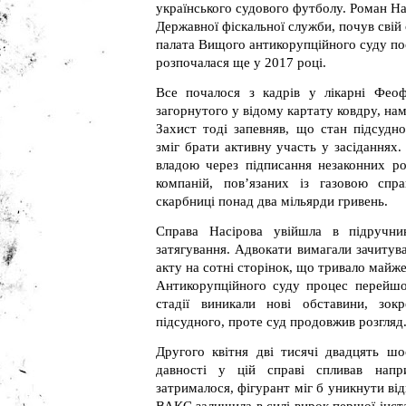
українського судового футболу. Роман На
Державної фіскальної служби, почув свій
палата Вищого антикорупційного суду пос
розпочалася ще у 2017 році.
Все почалося з кадрів у лікарні Феоф
загорнутого у відому картату ковдру, нам
Захист тоді запевняв, що стан підсудн
зміг брати активну участь у засіданнях
владою через підписання незаконних ро
компаній, пов’язаних із газовою спр
скарбниці понад два мільярди гривень.
Справа Насірова увійшла в підручни
затягування. Адвокати вимагали зачитув
акту на сотні сторінок, що тривало майже
Антикорупційного суду процес перейшо
стадії виникали нові обставини, зок
підсудного, проте суд продовжив розгляд
Другого квітня дві тисячі двадцять ш
давності у цій справі спливав напри
затрималося, фігурант міг б уникнути від