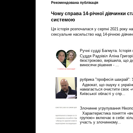
Рекомендована публікація
Чому справа 14-річної дівчинки с
системою
Ця історія розпочалася у серпні 2021 року на
сексуальне насильство над 14-річною дівчин
Ручні судді Багмута. Історія
Суддя Радзівіл Аліна Григор
безстроково, вирішила, що 
виносячи рішення - ...
рубрика "професія шахрай":
Адвокат, що ошуку є українці
намагається очистити своє «
Київської області у спр...
Злочинне угрупування Нікоп
Характеристика поняття «вч
групою» включає в себе: кіль
участь у злочинному...