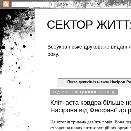
СЕКТОР ЖИТТ
Всеукраїнське друковане видання,
року.
Показ дописів із міткою
Насіров Р
неділя, 10 травня 2026 р.
Клітчаста ковдра більше н
Насірова від Феофанії до 
Ця історія тривала дев’ять років. Вона п
створення нових антикорупційних органі