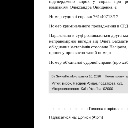
підтверджено вирок у справі про ро
компаніям Олександра Онищенка, є:
Номер судової справи: 761/40713/17
Номер кримінального провадження в ЄР
Паралельно в суді розглядається друга 
неправомірної вигоди від Олега Бахматю
об'єднання матеріалів стосовно Насірова,
процесу присвоєно такий номер:
Номер об'єднаної судової справи (про хаб
By
Sektorlife.info
о
травня 10, 2026
Немає комента
Мітки:
вирок
,
Насіров Роман
,
податкова
,
суд
Місцеположення:
Київ, Україна, 02000
Головна сторінка
Підписатися на:
Дописи (Atom)