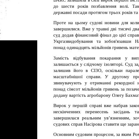
ВАКС залишила в силі вирок першої інст
до шести років позбавлення волі. Та
державні посади протягом трьох років т
Проте на цьому судові новини для коли
завершилися. Вже у травні дві тисячі д
суд додав фінансовий фінал до цієї спра
Укргазвидобування та зобов'язавши Н
понад одинадцять мільйонів гривень мате
Замість відбування покарання у випр
залишається у слідчому ізоляторі. Суд з
залишив його в СІЗО, оскільки парале
масштабнішої справи. У другому пр
звинувачують у отриманні рекордної н
понад сімсот мільйонів гривень за поза
додану вартість агробарону Олегу Бахма
Вирок у першій справі вже набрав зако
нескінченних перенесень засідань 
завершилася реальним ув’язненням, хоч
судових справ Насірова ставити ще заран
Основним судовим процесом, за яким Ро