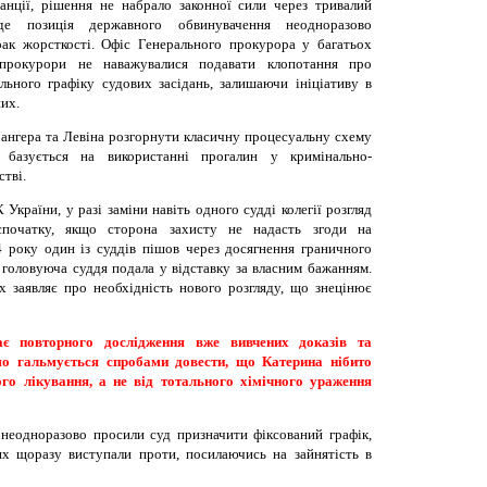
анції, рішення не набрало законної сили через тривалий
 де позиція державного обвинувачення неодноразово
рак жорсткості. Офіс Генерального прокурора у багатьох
 прокурори не наважувалися подавати клопотання про
ільного графіку судових засідань, залишаючи ініціативу в
их.
ангера та Левіна розгорнути класичну процесуальну схему
а базується на використанні прогалин у кримінально-
тві.
України, у разі заміни навіть одного судді колегії розгляд
спочатку, якщо сторона захисту не надасть згоди на
 року один із суддів пішов через досягнення граничного
у головуюча суддя подала у відставку за власним бажанням.
 заявляє про необхідність нового розгляду, що знецінює
ає повторного дослідження вже вивчених доказів та
омо гальмується спробами довести, що Катерина нібито
го лікування, а не від тотального хімічного ураження
неодноразово просили суд призначити фіксований графік,
их щоразу виступали проти, посилаючись на зайнятість в