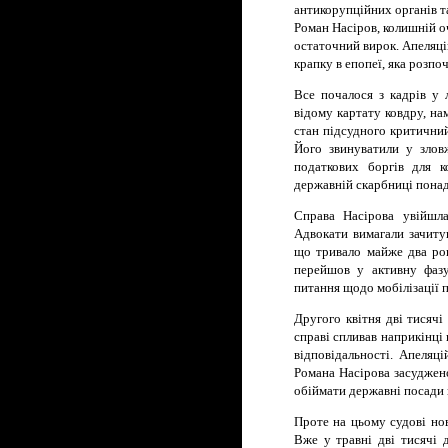
антикорупційних органів т
Роман Насіров, колишній о
остаточний вирок. Апеляц
крапку в епопеї, яка розпо
Все почалося з кадрів у 
відому картату ковдру, нам
стан підсудного критичний
Його звинуватили у злов
податкових боргів для к
державній скарбниці понад
Справа Насірова увійшла
Адвокати вимагали зачиту
що тривало майже два рок
перейшов у активну фазу
питання щодо мобілізації 
Другого квітня дві тисячі
справі спливав наприкінці 
відповідальності. Апеляц
Романа Насірова засуджен
обіймати державні посади 
Проте на цьому судові но
Вже у травні дві тисячі 