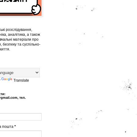
ькі розслідування,
іка, аналітика, а також
вчальні матеріали про
, безпеку та суспільно-
життя.
y
Translate
кти:
@gmail.com, тел.
а пошта
*