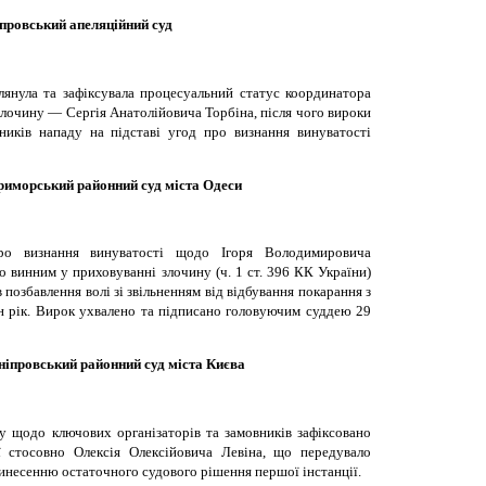
провський апеляційний суд
глянула та зафіксувала процесуальний статус координатора
 злочину — Сергія Анатолійовича Торбіна, після чого вироки
ників нападу на підставі угод про визнання винуватості
риморський районний суд міста Одеси
ро визнання винуватості щодо Ігоря Володимировича
о винним у приховуванні злочину (ч. 1 ст. 396 КК України)
 позбавлення волі зі звільненням від відбування покарання з
н рік. Вирок ухвалено та підписано головуючим суддею 29
ніпровський районний суд міста Києва
у щодо ключових організаторів та замовників зафіксовано
ії стосовно Олексія Олексійовича Левіна, що передувало
винесенню остаточного судового рішення першої інстанції.