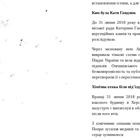
встановлення істини, а для 
Ким була Катя Гандзюк
До 31 липня 2018 року в.
міської ради Катерина Га
корупційних кланів та пр
розслідувала.
Через засновану нею А
викривала тіньові схеми 
Півдні України та вела ві
підпалів Олешківськог
безкомпромісність та публ
перетворили її з пересічно
Хімічна атака біля під'їз
Вранці 31 липня 2018 ро
власного будинку в Херс
назустріч і виплеснув в об
після чого втік.
З хімічними опіками пон
Попри зусилля медиків та 
серце зупинилося.