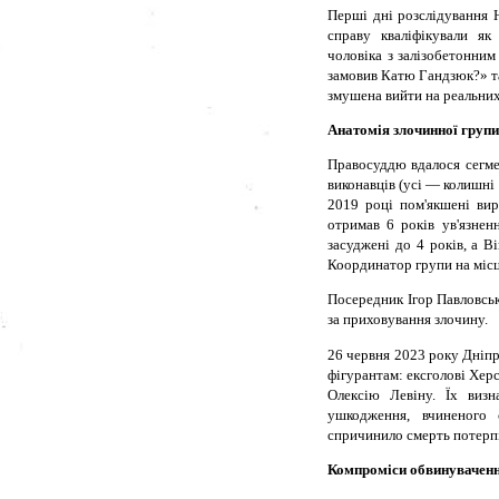
Перші дні розслідування 
справу кваліфікували як
чоловіка з залізобетонни
замовив Катю Гандзюк?» та
змушена вийти на реальних 
Анатомія злочинної групи
Правосуддю вдалося сегме
виконавців (усі — колишні 
2019 році пом'якшені вир
отримав 6 років ув'язне
засуджені до 4 років, а В
Координатор групи на місці
Посередник Ігор Павловськ
за приховування злочину.
26 червня 2023 року Дніп
фігурантам: ексголові Хер
Олексію Левіну. Їх визн
ушкодження, вчиненого
спричинило смерть потерпіл
Компроміси обвинуваченн