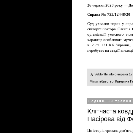
26 червня 2023 року — Дн
Справа №: 755/12448/20
Суд ухвалив вирок у спр
співорганізатора Олексія
організації умисного тя
характер особливого мучення
ч. 2 ст. 121 КК України),
перебуває на стадії апеляц
By
Sektorlife.info
о
червня 17
Мітки:
вбивство
,
Катерина Г
неділя, 10 травня
Клітчаста ковд
Насірова від Ф
Ця історія тривала дев’ять