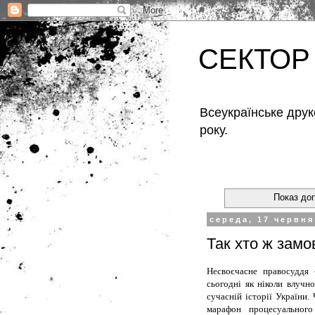
СЕКТОР
Всеукраїнське друк
року.
Показ доп
середа, 17 червня
Так хто ж зам
Несвоєчасне правосуддя
сьогодні як ніколи влучн
сучасній історії України
марафон процесуального