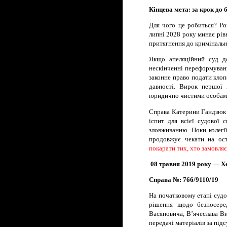
Кінцева мета: за крок до 
Для чого це робиться? Ро
липні 2028 року минає рів
притягнення до кримінальн
Якщо апеляційний суд д
нескінченні переформуванн
законне право подати клопо
давності. Вирок першої 
юридично чистими особам
Справа Катерини Гандзюк 
іспит для всієї судової 
зловживанню. Поки колегії
продовжує чекати на ос
покарати тих, хто замовляє
08 травня 2019 року — Х
Справа №: 766/9110/19
На початковому етапі судо
рішення щодо безпосере
Васяновича, В’ячеслава В
передачі матеріалів за під