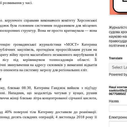
її розмивання у часі.
о. керуючого справами виконавчого комітету Херсонської
ндзюк була головним системним подразником для місцевих
Журналістс
авоохоронних структур. Вона не просто критикувала — вона
судова хрон
науково-на
правосуддя
генцію громадянської журналістики «МОСТ» Катерина
політичне 
публічних закупівель, протидіяла проросійським рухам на
дкриту війну проти масштабного незаконного вирубування й
Translate
о лісу під керівництвом топпосадовців області. Її
ічні звинувачення на адресу силовиків у вимаганні відкатів
го опонента на системну загрозу для регіональних еліт.
Powered b
ду
Наші конта
ку, близько 08:30, Катерина Гандзюк вийшла з під'їзду
ssektorlife
оні. Нападник, що заздалегідь чатував у кущах, рушив
0677588502
личчя жінці близько літра концентрованої сірчаної кислоти,
Назва
ад 40% поверхні тіла Катерину доставили до реанімації.
понад десять складних операцій, 4 листопада 2018 року її
Електронн