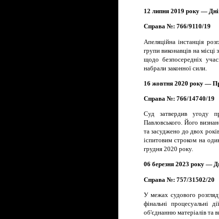
12 липня 2019 року — Дні
Справа №: 766/9110/19
Апеляційна інстанція роз
групи виконавців на місці
щодо безпосередніх учас
набрали законної сили.
16 жовтня 2020 року — П
Справа №: 766/14740/19
Суд затвердив угоду п
Павловського. Його визнан
та засуджено до двох років
іспитовим строком на оди
грудня 2020 року.
06 березня 2023 року — Д
Справа №: 757/31502/20
У межах судового розгляд
фінальні процесуальні д
об'єднанню матеріалів та 