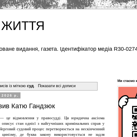
 ЖИТТЯ
оване видання, газета. Ідентифікатор медіа R30-0274
Ми стаємо 
исів із міткою
суд
.
Показати всі дописи
 2026 р.
овив Катю Гандзюк
 — це відмовлення у правосудді. Ця юридична аксіома
о описує стан однієї з найгучніших кримінальних справ у
. Черговий судовий процес перетворюється на нескінченний
 цинізму, де буква закону використовується не задля