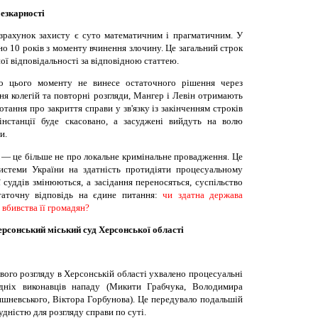
безкарності
зрахунок захисту є суто математичним і прагматичним. У
но 10 років з моменту вчинення злочину. Це загальний строк
ої відповідальності за відповідною статтею.
о цього моменту не винесе остаточного рішення через
я колегій та повторні розгляди, Мангер і Левін отримають
тання про закриття справи у зв'язку із закінченням строків
інстанції буде скасовано, а засуджені вийдуть на волю
и.
— це більше не про локальне кримінальне провадження. Це
системи України на здатність протидіяти процесуальному
 суддів змінюються, а засідання переносяться, суспільство
таточну відповідь на єдине питання:
чи здатна держава
 вбивства її громадян?
ерсонський міський суд Херсонської області
вого розгляду в Херсонській області ухвалено процесуальні
дніх виконавців нападу (Микити Грабчука, Володимира
ишневського, Віктора Горбунова). Це передувало подальшій
судністю для розгляду справи по суті.