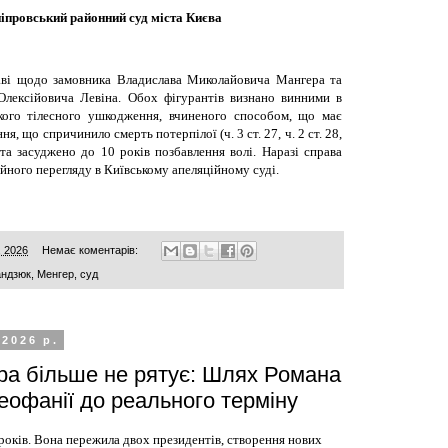
іпровський районний суд міста Києва
аві щодо замовника Владислава Миколайовича Мангера та
 Олексійовича Левіна. Обох фігурантів визнано винними в
жкого тілесного ушкодження, вчиненого способом, що має
, що спричинило смерть потерпілої (ч. 3 ст. 27, ч. 2 ст. 28,
 та засуджено до 10 років позбавлення волі. Наразі справа
ійного перегляду в Київському апеляційному суді.
, 2026
Немає коментарів:
андзюк
,
Менгер
,
суд
 2026 р.
ра більше не рятує: Шлях Романа
еофанії до реального терміну
 років. Вона пережила двох президентів, створення нових