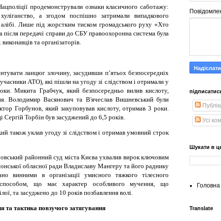
Нацполіції продемонстрували ознаки класичного саботажу:
Повідомле
 хуліганство, а згодом поспішно затримали випадкового
м алібі. Лише під жорстким тиском громадського руху «Хто
 після передачі справи до СБУ правоохоронна система була
виконавців та організаторів.
нтувати ланцюг злочину, засудивши п’ятьох безпосередніх
учасники АТО), які пішли на угоду зі слідством і отримали у
оки. Микита Грабчук, який безпосередньо вилив кислоту,
підписатис
ння. Володимир Васянович та В'ячеслав Вишневський були
Публік
іктор Горбунов, який закуповував кислоту, отримав 3 роки.
 Сергій Торбін був засуджений до 6,5 років.
Усі ко
ий також уклав угоду зі слідством і отримав умовний строк
Шукати в ц
ровський районний суд міста Києва ухвалив вирок ключовим
сонської обласної ради Владиславу Мангеру та його раднику
ано винними в організації умисного тяжкого тілесного
 способом, що має характер особливого мучення, що
Головна 
ої, та засуджено до 10 років позбавлення волі.
я та тактика повзучого затягування
Translate