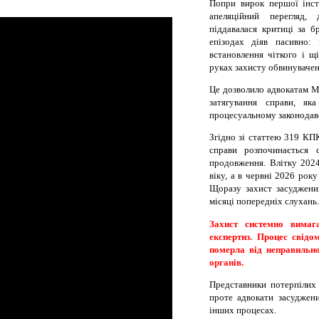
Попри вирок першої інст
апеляційний перегляд,
піддавалася критиці за б
епізодах діяв пасивно:
встановлення чіткого і щ
руках захисту обвинувачен
Це дозволило адвокатам М
затягування справи, як
процесуальному законодавс
Згідно зі статтею 319 КПК 
справи розпочинається 
продовження. Влітку 2024
віку, а в червні 2026 рок
Щоразу захист засуджених
місяці попередніх слухань.
Захист системно вимаг
експертиз. Процес свід
померла від неправильно
органів.
Представники потерпілих 
проте адвокати засуджен
інших процесах.