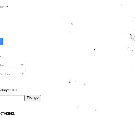
ння
*
ь
ації
ментарі
ьому блозі
сторінка