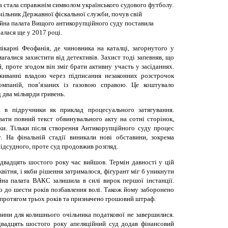
а стала справжнім символом українського судового футболу.
чільник Державної фіскальної служби, почув свій
ійна палата Вищого антикорупційного суду поставила
чалася ще у 2017 році.
лікарні Феофанія, де чиновника на каталці, загорнутого у
агалися захистити від детективів. Захист тоді запевняв, що
, проте згодом він зміг брати активну участь у засіданнях.
живанні владою через підписання незаконних розстрочок
омпаній, пов’язаних із газовою справою. Це коштувало
 два мільярди гривень.
 в підручники як приклад процесуального затягування.
вати повний текст обвинувального акту на сотні сторінок,
и. Тільки після створення Антикорупційного суду процес
. На фінальній стадії виникали нові обставини, зокрема
підсудного, проте суд продовжив розгляд.
 двадцять шостого року час вийшов. Термін давності у цій
квітня, і якби рішення затрималося, фігурант міг б уникнути
ійна палата ВАКС залишила в силі вирок першої інстанції.
о до шести років позбавлення волі. Також йому заборонено
протягом трьох років та призначено грошовий штраф.
вини для колишнього очільника податкової не завершилися.
двадцять шостого року апеляційний суд додав фінансовий