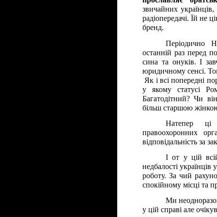
звичайних українців, 
радіопередачі. Їй не 
бренд.
Періодично На
останній раз перед 
сина та онуків. І за
юридичному сенсі. То
Як і всі попередні по
у якому статусі Ро
Багатодітний? Чи ві
більш старшою жінко
Натепер ці
правоохоронних орг
відповідальність за за
І от у цій всі
недбалості українців 
роботу. За чий рахуно
спокійному місці та п
Ми неодноразов
у цій справі але очіку