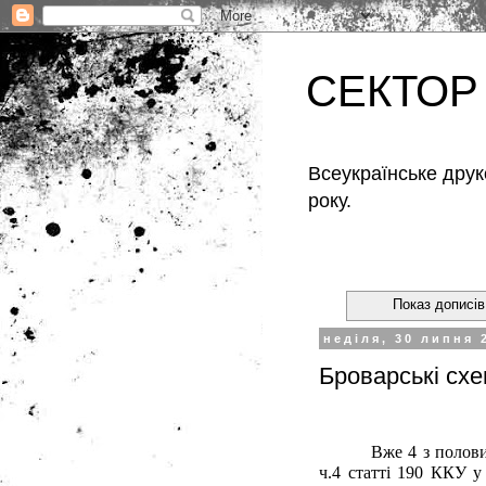
СЕКТОР
Всеукраїнське друк
року.
Показ дописів
неділя, 30 липня 
Броварські сх
Вже 4 з полов
ч.4 статті 190 ККУ у