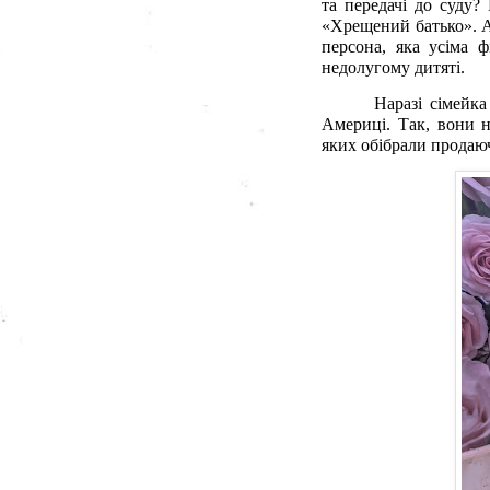
та передачі до суду?
«Хрещений батько». А 
персона, яка усіма 
недолугому дитяті.
Наразі сімейк
Америці. Так, вони 
яких обібрали продаю