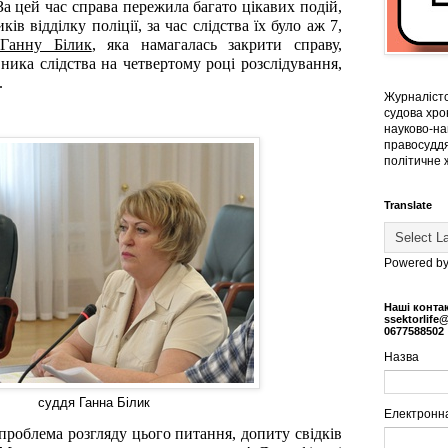
а цей час справа пережила багато цікавих подій,
ків відділку поліції, за час слідства їх було аж 7,
Ганну Білик
, яка намагалась закрити справу,
ника слідства на четвертому році розслідування,
.
Журналістс
судова хрон
науково-на
правосуддя
політичне 
Translate
Powered b
Наші конта
ssektorlife
0677588502
Назва
суддя Ганна Білик
Електронн
проблема розгляду цього питання, допиту свідків