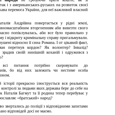
так і з американських-руських на розвиток своєї
цікава перемога України, для неї важливий власний
талія Андріївна повертається у рідні землі,
повномасштабним вторгненням аби вивезти свого
вчасно попіклувалась, аби все було правильно у
му і відкриту кримінальну справу пригальмували.
рушені відносно її сина Романа. І от цікавий факт,
ман перетнув кордон? Як волонтер? Інвалід?
н зрадив своїй нинішній коханій і одружився з
ю?
 всі питання потрібно скеровувати до
анів, бо від них залежить чи нестиме особа
коном.
й історії прекрасно ілюструється вся реальність
у контролі за людьми яких держава бере до себе на
к Наталія Багмут та її родина тепер перебуває у
рославляє «братський» народ?
о звертались до поліції з відповідними запитами
вано відповідей досі не маємо.