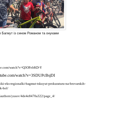
я Багмут із сином Романом та онуками
ube.com/watch?v=Q3OFeltKD-Y
utube.com/watch?v=3SDUPcBsjDI
niki-eks-regionalki-bagmut-tskuyut-prokuraturu-na-brovarskih-
k-hol/
a/authors/yusov/4de4e8470a322/page_4/