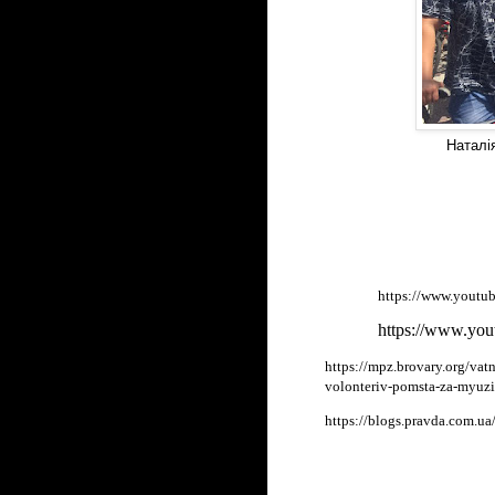
Наталі
https://www.yout
https://www.yo
https://mpz.brovary.org/vat
volonteriv-pomsta-za-myuzi
https://blogs.pravda.com.u