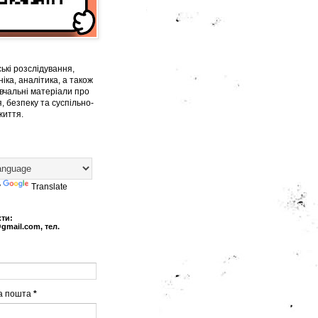
ькі розслідування,
іка, аналітика, а також
вчальні матеріали про
, безпеку та суспільно-
життя.
y
Translate
кти:
@gmail.com, тел.
а пошта
*