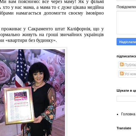
 Ми вам пояснимо: все через маму! Як у фільмі
хто у нас мама, а мама то є дуже цікава медійна
Повідомле
фібрами намагається допомогти своєму імовірно
а проживає у Сакраменто штат Каліфорнія, що у
нормально живуть на гроші звичайних українців
чи «квартири без будинку».
підписатис
Публік
Усі ко
Шукати в ц
Головна 
Translate