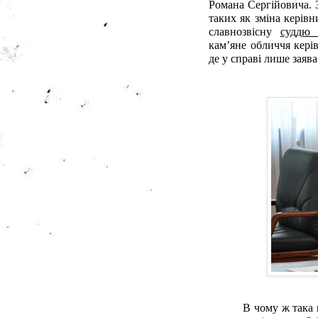
Романа Сергійовича. З
таких як зміна керівни
славнозвісну
суддю 
кам’яне обличчя керів
де у справі лише заява
В чому ж така 