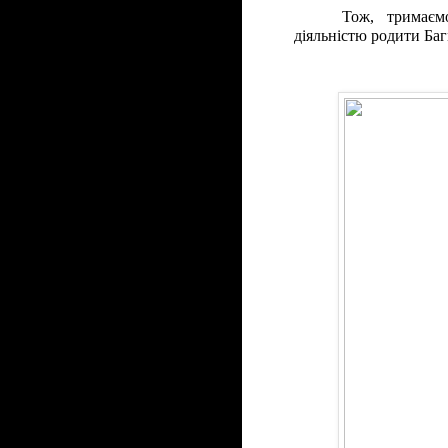
Тож, тримаєм
діяльністю родити Баг