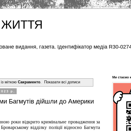
 ЖИТТЯ
оване видання, газета. Ідентифікатор медіа R30-0274
Ми стаємо 
 із міткою
Сакраменто
.
Показати всі дописи
2023 р.
еми Багмутів дійшли до Америки
иною роки відкрито кримінальне провадження за
 Броварському відділку поліції відносно Багмута