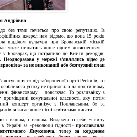
я Андріївна
до без тями печеться про свою репутацію. Із
 офіційних джерел нам відомо, що вона 15 років
ла відділом культури при Броварській міській
й час може пишатись лише одним досягненням –
у у Броварах, що потрапило до Книги рекордів.
е.
Неодноразово у мережі з’являлись відео де
ервоніла» за не виконаний або безглуздий план
балотування то від забороненої партії Регіонів, то
особливого успіху не приносило на політичному
ченні фінансовому – повсякчас. То розливайку з
у приміщенні комунальної власності, яку потім
сний концерт організує з Поплавським, бо за
атків встигає лише пісні «світилам» писати.
но і вашим, і нашим. Видаючи із себе «файну
 в Україні за «революції гідності»
прославляла
легетимного Януковича
, тепер
за кордоном
кі народи
не гребуючи брати кошти, як зі