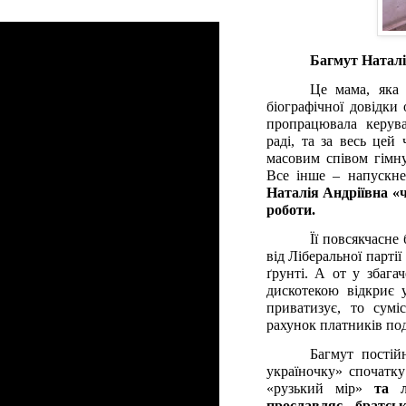
Багмут Наталі
Це мама, яка 
біографічної довідки
пропрацювала керува
раді, та за весь це
масовим співом гімн
Все інше – напускн
Наталія Андріївна «ч
роботи.
Її повсякчасне 
від Ліберальної партії
ґрунті. А от у збага
дискотекою відкриє 
приватизує, то сумі
рахунок платників под
Багмут постій
україночку» спочатку
«рузький мір»
та 
прославляє братсь