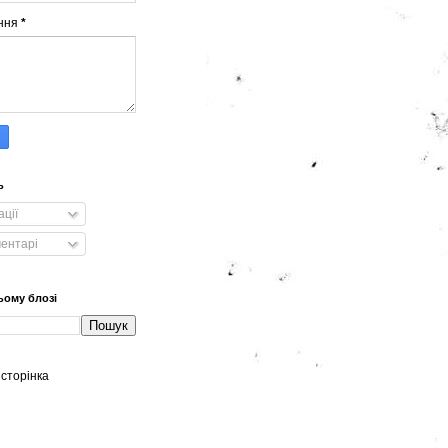
ння
*
ь
ації
ментарі
ьому блозі
сторінка