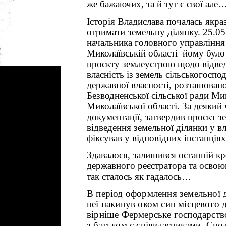
же бажаючих, та й тут є свої але
Історія Владислава почалась якраз
отримати земельну ділянку. 25.0
начальника головного управління
Миколаївській області
йому було
проєкту землеустрою щодо відвед
власність із земель сільськогосп
державної власності, розташовано
Безводненської сільської ради Ми
Миколаївської області. За деякий
документації, затвердив проєкт 
відведення земельної ділянки у влас
фіксував у відповідних інстанціях
Здавалося, залишився останній кр
державного реєстратора та освою
так сталось як гадалось…
В період оформлення земельної 
неї накинув оком син місцевого 
вірніше Фермерське господарств
з батьком є співвласниками. Сп