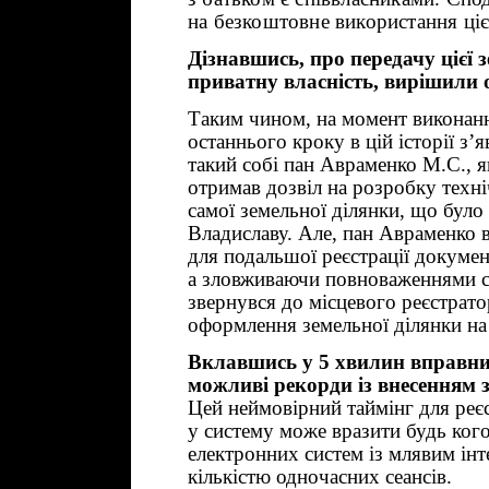
на безкоштовне використання цієї
Дізнавшись, про передачу цієї 
приватну власність, вирішили о
Таким чином, на момент виконан
останнього кроку в цій історії з’
такий собі пан Авраменко М.С., я
отримав дозвіл на розробку техніч
самої земельної ділянки, що бул
Владиславу. Але, пан Авраменко в
для подальшої реєстрації докумен
а зловживаючи повноваженнями 
звернувся до місцевого реєстрато
оформлення земельної ділянки на 
Вклавшись у 5 хвилин вправний
можливі рекорди із внесенням з
Цей неймовірний таймінг для реє
у систему може вразити будь кого
електронних систем із млявим ін
кількістю одночасних сеансів.