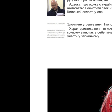
рубрика "професія шахрай":
Адвокат, що ошуку є українці
намагається очистити своє «
Київської області у спр...
Злочинне угрупування Нікоп
Характеристика поняття «вч
групою» включає в себе: кіль
участь у злочинному...