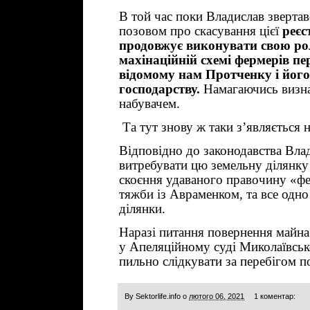
В той час поки Владислав звертавс
позовом про скасування цієї
реєс
продовжує виконувати свою ро
махінаційній схемі фермерів п
відомому нам Протченку і йог
господарству.
Намагаючись визна
набувачем.
Та тут знову ж таки з’являється 
Відповідно до законодавства Вла
витребувати цю земельну ділянку
скоєння удаваного правочину «фе
тяжби із Авраменком, та все одн
ділянки.
Наразі питання повернення майна
у Апеляційному суді Миколаївськ
пильно слідкувати за перебігом по
By
Sektorlife.info
о
лютого 06, 2021
1 коментар: